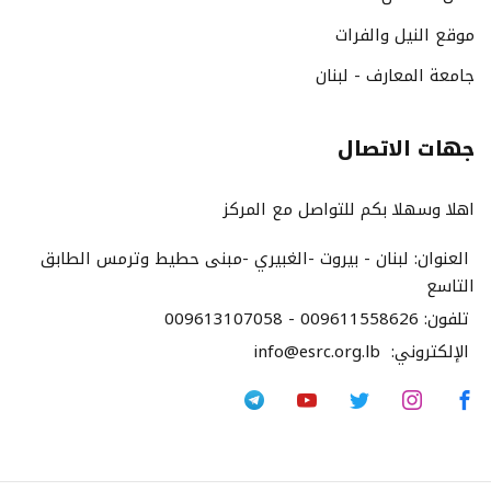
موقع النيل والفرات
جامعة المعارف - لبنان
جهات الاتصال
اهلا وسهلا بكم للتواصل مع المركز
العنوان:
لبنان - بيروت -الغبيري -مبنى حطيط وترمس الطابق
التاسع
تلفون:
009613107058 - 009611558626
الإلكتروني:
info@esrc.org.lb