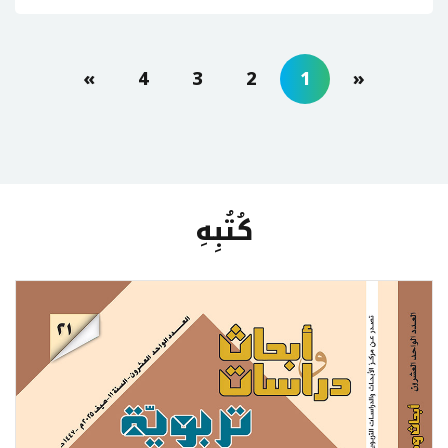
»
4
3
2
1
«
كُتُبِهِ