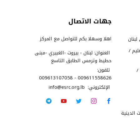
جهات الاتصال
اهلا وسهلا بكم للتواصل مع المركز
لبنان
ليم /
العنوان:
لبنان - بيروت -الغبيري -مبنى
حطيط وترمس الطابق التاسع
تلفون:
/
009613107058 - 009611558626
الإلكتروني:
info@esrc.org.lb
 الدينية