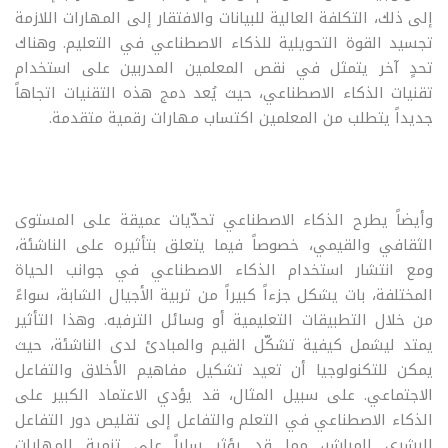
إلى ذلك، التكلفة العالية للبيانات والافتقار إلى المهارات اللازمة
تجسيد القوة التحويلية للذكاء الاصطناعي في التعليم. وهناك
تحدٍ آخر يتمثل في نقص المعلمين المدربين على استخدام
تقنيات الذكاء الاصطناعي، حيث يُعد دمج هذه التقنيات اتجاهاً
جديداً يتطلب من المعلمين اكتساب مهارات رقمية متقدمة.
وأيضاً يطرح الذكاء الاصطناعي تحدّيات عميقة على المستوى
الثقافي والقيمي، خصوصاً فيما يتعلق بتأثيره على الناشئة،
ومع انتشار استخدام الذكاء الاصطناعي في جوانب الحياة
المختلفة، بات يشكل جزءاً كبيراً من تربية الأجيال الشابة، سواءً
من خلال التطبيقات التعليمية أو وسائل الترفيه. وهذا التأثير
يمتد ليشمل كيفية تشكّل القيم والمبادئ لدى الناشئة، حيث
يمكن للتكنولوجيا أن تعيد تشكيل مفاهيم الأخلاق والتفاعل
الاجتماعي. على سبيل المثال، قد يؤدي الاعتماد الكبير على
الذكاء الاصطناعي في التعلم والتفاعل إلى تقليص دور التفاعل
البشري المباشر، مما قد يؤثر سلباً على تنمية المهارات