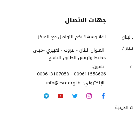
جهات الاتصال
اهلا وسهلا بكم للتواصل مع المركز
لبنان
ليم /
العنوان:
لبنان - بيروت -الغبيري -مبنى
حطيط وترمس الطابق التاسع
تلفون:
/
009613107058 - 009611558626
الإلكتروني:
info@esrc.org.lb
 الدينية