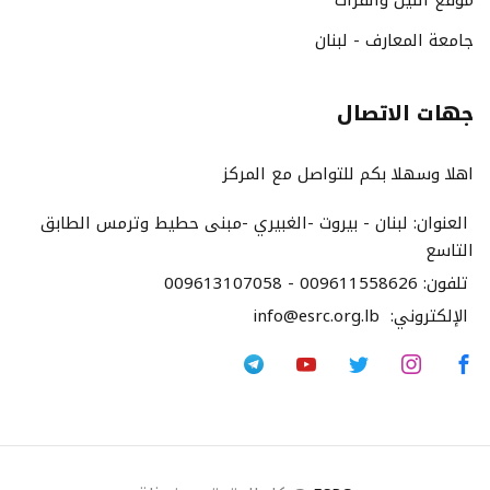
موقع النيل والفرات
جامعة المعارف - لبنان
جهات الاتصال
اهلا وسهلا بكم للتواصل مع المركز
العنوان:
لبنان - بيروت -الغبيري -مبنى حطيط وترمس الطابق
التاسع
تلفون:
009613107058 - 009611558626
الإلكتروني:
info@esrc.org.lb