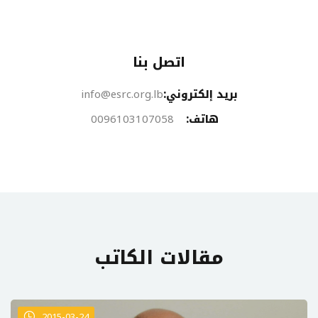
اتصل بنا
بريد إلكتروني:
info@esrc.org.lb
هاتف:
0096103107058
مقالات الكاتب
2015-03-24