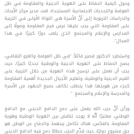
وحول كيفية الحفاظ على الهوية الدينية والمقاومة في ظل
العولمة والتحديات الاجتماعية المستجدة، لفت مدير مركز الأبحاث
والدراسات التربوية إلى أنَّ الأسرة هي النواة الأولى في التربية
على المقاومة التي يجب عليها غرس قيم المقاومة وصولًا إلى
المدارس والإعلام والمجتمع الذي يلعب دورًا كبيرًا في هذا
المجال".
واستطرد الدكتور قصير قائلاً: "في ظل العولمة والغزو الثقافي،
يصبح الحفاظ على الهوية الدينية والوطنية تحديًا كبيرًا، حيث
يجب أن نعمل على ترسيخ هذه الهوية من خلال التربية على
القيم الدينية والوطنية، وتعليم الأجيال الجديدة أهمية المقاومة
كجزء من هويتها. هذا يتطلب تكاتف جميع الجهود من الأسرة
والمدرسة والإعلام والمجتمع. "
ورأى أنَّ حزب الله يعمل على دمج الدافع الديني مع الدافع
الوطني، معتبرًا أنَّه لا يوجد تناقض بين الهوية الوطنية وهوية
المقاومة. بالعكس، هناك تكامل بينهما، والدفاع عن الوطن هو
حق مشروع دوليًا، حيث قذّم الحزب خطابًا دمج فيه الدافع الديني