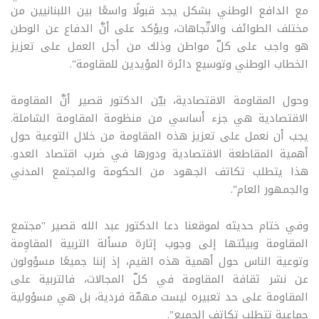
مع الدافع الوطني بشكل يجد قبولًا واسعًا بين اللبنانيين من
مختلف الطوائف والاتّجاهات، ويؤكد على أنَّ الدفاع عن الوطن
هو واجب على كلّ مواطن وذلك من أجل العمل على تعزيز
الخطاب الوطني وتوسيع دائرة المؤيدين للمقاومة".
وحول المقاومة الاقتصادية، بيّن الدكتور قصير أنَّ المقاومة
الاقتصادية هي جزء أساسي من منظومة المقاومة الشاملة.
يجب أن نعمل على تعزيز هذه المقاومة من خلال التوعية حول
أهمية المقاطعة الاقتصادية ودورها في ضرب اقتصاد العدو.
هذا يتطلب تكاتف الجهود من الحكومة والمجتمع المدني
والجمهور العام".
وفي ختام حديثه لموقعنا دعا الدكتور عبد الله قصير "مجتمع
المقاومة وبيئتها إلى وجوب إثارة مسألة التربية المقاوِمة
وتوعية الناس حول أهمية هذه القيم، إذ إننا جميعًا مسؤولون
عن نشر ثقافة المقاومة في كلّ المجالات، فالتربية على
المقاومة على حد تعبيره ليست مهمّة فردية، بل هي مسؤولية
جماعية تتطلب تكاتف الجميع".