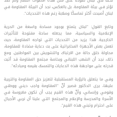
لكننا في لبنان تعودنا على مثل هذه الأصوات النشاز ولم تعد
تؤثر في بيئة المقاومة. بل بالعكس، نجد أن البيئة المقاومة في
لبنان أصبحت أكثر تماسكًا وصلابة رغم هذه التحديات".
وتابع القول: "لبنان يتمتع بوجود مساحة واسعة من الحرية
الإعلامية والسياسية، مما يجعله ساحة مفتوحة للتأثيرات
الخارجية. هذا يزيد من التحديات التي تواجه المقاومة، حيث
تعمل بعض الأجهزة المخابراتية على بث دعاية مضادة للمقاومة،
محاولة خلق حالة من الارتباك والتشويش بين المواطنين. ومع
ذلك، نجد أن الشعب اللبناني وبخاصة مجتمع المقاومة قد أثبت
قدرته على مواجهة هذه الدعايات والتمسك بقيمه ومبادئه".
وفي ما يتعلق بالرؤية المستقبلية لتعزيز حق المقاومة والتربية
عليها، يرى الدكتور قصير أنَّ "المقاومة واجب ديني ووطني
وقومي وإنساني، وأنَّ هذه القيم يجب أن تكون مغروسة في
الأسرة والمدرسة والإعلام والمجتمع التي علينا أن نربي الأجيال
على احترام وتبني هذه القيم".