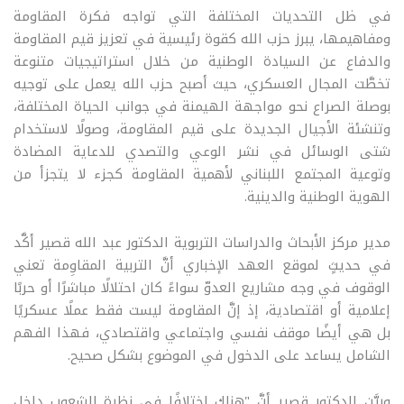
في ظل التحديات المختلفة التي تواجه فكرة المقاومة
ومفاهيمها، يبرز حزب الله كقوة رئيسية في تعزيز قيم المقاومة
والدفاع عن السيادة الوطنية من خلال استراتيجيات متنوعة
تخطَّت المجال العسكري، حيث أصبح حزب الله يعمل على توجيه
بوصلة الصراع نحو مواجهة الهيمنة في جوانب الحياة المختلفة،
وتنشئة الأجيال الجديدة على قيم المقاومة، وصولًا لاستخدام
شتى الوسائل في نشر الوعي والتصدي للدعاية المضادة
وتوعية المجتمع اللبناني لأهمية المقاومة كجزء لا يتجزأ من
الهوية الوطنية والدينية.
مدير مركز الأبحاث والدراسات التربوية الدكتور عبد الله قصير أكَّد
في حديثٍ لموقع العهد الإخباري أنَّ التربية المقاوِمة تعني
الوقوف في وجه مشاريع العدوّ سواءً كان احتلالًا مباشرًا أو حربًا
إعلامية أو اقتصادية، إذ إنَّ المقاومة ليست فقط عملًا عسكريًا
بل هي أيضًا موقف نفسي واجتماعي واقتصادي، فهذا الفهم
الشامل يساعد على الدخول في الموضوع بشكل صحيح.
وبيَّن الدكتور قصير أنَّ "هناك اختلافًا في نظرة الشعوب داخل