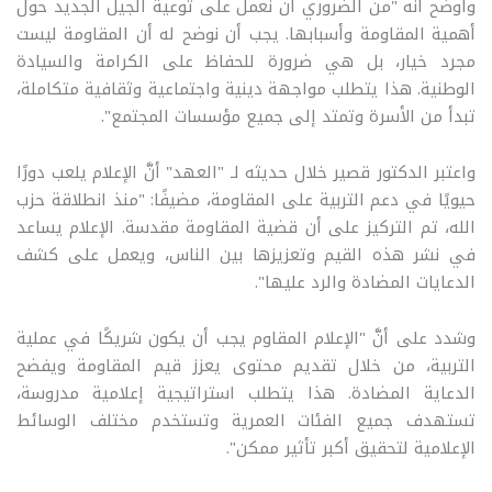
وأوضح أنَّه "من الضروري أن نعمل على توعية الجيل الجديد حول
أهمية المقاومة وأسبابها. يجب أن نوضح له أن المقاومة ليست
مجرد خيار، بل هي ضرورة للحفاظ على الكرامة والسيادة
الوطنية. هذا يتطلب مواجهة دينية واجتماعية وثقافية متكاملة،
تبدأ من الأسرة وتمتد إلى جميع مؤسسات المجتمع".
واعتبر الدكتور قصير خلال حديثه لـ "العهد" أنَّ الإعلام يلعب دورًا
حيويًا في دعم التربية على المقاومة، مضيفًا: "منذ انطلاقة حزب
الله، تم التركيز على أن قضية المقاومة مقدسة. الإعلام يساعد
في نشر هذه القيم وتعزيزها بين الناس، ويعمل على كشف
الدعايات المضادة والرد عليها".
وشدد على أنَّ "الإعلام المقاوم يجب أن يكون شريكًا في عملية
التربية، من خلال تقديم محتوى يعزز قيم المقاومة ويفضح
الدعاية المضادة. هذا يتطلب استراتيجية إعلامية مدروسة،
تستهدف جميع الفئات العمرية وتستخدم مختلف الوسائط
الإعلامية لتحقيق أكبر تأثير ممكن".