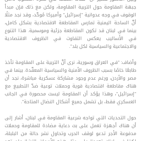
جبهة المقاومة حول التربية المقاوِمة، ولكن مع ذلك فإن مبدأ
الوقوف في وجه عدوانية "إسرائيل" وأميركا مُوحَّد، وقد نجد مثلًا
أنَّ الساحة اليمنية تمارس المقاطعة الاقتصادية بشكل كامل،
بينما في لبنان قد تكون المقاطعة جزئية وموسمية. هذا التنوع
في الأساليب يعكس التفاوت في الظروف الاقتصادية
والاجتماعية والسياسية لكل بلد".
وأضاف: "في العراق وسورية، نرى أنَّ التربية على المقاومة تأخذ
طابعًا خاصًا بسبب الظروف الأمنية والسياسية المعقّدة. بينما في
مصر والأردن، ورغم عدم وجود مشاركة عسكرية مباشرة، نجد أن
هناك مقاطعة اقتصادية قوية وحملات توعية ضدّ التطبيع مع
"إسرائيل"، وهذا يؤكد أن المقاومة ليست محصورة في الجانب
العسكري فقط، بل تشمل جميع أشكال النضال المتاحة".
حول التحديات التي تواجه شرعية المقاومة في لبنان، أشار إلى
أن هناك أجهزة تعمل على بث دعاية مضادة للمقاومة وحملات
مدفوعة الأجر تدعو لوقف الحرب وتحاول نشر حالة من البلبلة،