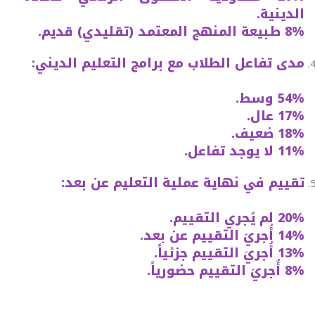
الدينية.
8% طبيعة المنهج المعتمد (تقليدي) قديم.
مدى تفاعل الطلاب مع برامج التعليم الديني:
54% وسط.
17% عال.
18% ضعيف.
11% لا يوجد تفاعل.
تقييم في نهاية عملية التعليم عن بعد:
20% لم يُجري التقييم.
14% أُجريَ التقييم عن بعد.
13% أُجريَ التقييم جزئياً.
8% أُجريَ التقييم حضورياً.