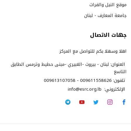
موقع النيل والفرات
جامعة المعارف - لبنان
جهات الاتصال
اهلا وسهلا بكم للتواصل مع المركز
العنوان:
لبنان - بيروت -الغبيري -مبنى حطيط وترمس الطابق
التاسع
تلفون:
009613107058 - 009611558626
الإلكتروني:
info@esrc.org.lb