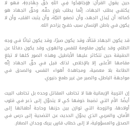
حين يقول القرآن: ﴿وَجَاهِدُوا فِي اللَّهِ حَقَّ جِهَادِهِ﴾، فهو لا
يكتفي بطلب الجهاد، إنّما يطلب بلوغ حقّه. وحقّ الجهاد هو
كماله: أن يُبذل الجهد، وأن تصفو النيّة، وأن يثبت القلب، وأن لا
يكون في باطن الإنسان سبب خفيّ يزاحم الله
.
قد يكون الجهاد قتالًا، وقد يكون صبرًا، وقد يكون ثباتًا في وجه
الظلم، وقد يكون مقاومة للنفس والهوى، وقد يكون دفاعًا عن
الحقيقة حين تتكاثر عليها الأباطيل. وهذه الصور كلها لا تبلغ
مقامها الأعلى إلا بالإخلاص. لذلك قيل في حقّ الجهاد إنّه
الطاعة بلا معصية، ومجاهدة أهواء النفس، والصدق في
مواجهة الباطل، والصبر من غير طمع دنيوي
.
إن التربية الإيمانية هنا لا تخاطب المقاتل وحده بل تخاطب البيت
أيضًا: الأم التي تضبط خوفها كي لا يتحوّل إلى ذعر في قلوب
أولادها، والزوجة التي توازن بين حزنها وحاجة أطفالها إلى
الأمان، والمربي الذي يحوّل الحديث عن التضحية إلى درس في
الصدق والمسؤولية، لا إلى خطاب قاسٍ يربك وجدان الصغار
.