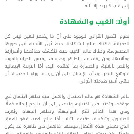
إلى قلب لا يريد إلا الله
.
أولًا: الغيب والشهادة
يقوم التصور القرآني للوجود على أنّ ما يظهر للعين ليس كل
الحقيقة. فهناك عالم الشهادة، حيث تُرى الأشياء في صورها
المحسوسة، وهناك عالم الغيب، حيث تنكشف حقائقها وأسرارها
ومآلاتها. ومن يقف عند الظاهر وحده قد يقيس الحياة بالموت،
والنصر بالغلبة، والخسارة بما تفقده اليد، أمّا التربية الإيمانية
فتوسّع النظر، وتدرّب الإنسان على أن يرى ما وراء الحدث، لا أن
يبقى أسير صدمته الأولى
.
عالم الشهادة هو عالم الامتحان والعمل. فيه يظهر الإنسان في
موقفه، ويُختبر في اختياره، ويُدعى إلى أن يترجم إيمانه فعلًا.
وفي هذا العالم تقع المواجهة، ويظهر الجهاد، ويُعرف
الصابرون، وتنكشف حقيقة الثبات. أمّا عالم الغيب فهو العمق
الذي يعطي هذه الأفعال قيمتها. فالعمل في ظاهره قد يكون
واحدًا، لكن درجته تختلف باختلاف النيّة والمقصد والوجهة. لذلك