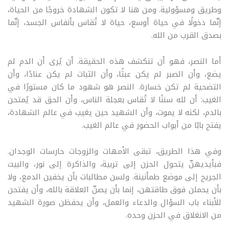
وطريق ومسؤولية. ومن هنا لا تكون الشهادة خروجًا من الحياة،
إنّما دخولًا في حياة أوسع، حياة لا تُقاس بأنفاس الجسد، إنّما
بصدق القرب من الله
.
أما النصر، فهو أن تنكشف هذه الحقيقة. أن يُرى أن الدم لم
يضع، وأن الصبر لم يكن عبثًا، وأن الثبات لم يكن عنادًا، وأن
التضحية لم تكن خسارة. النصر هو شهود ما كان مستورًا في
الغيب: أن لله سننًا لا تُقاس بعجلة الناس، وأن الحق قد يُمتحن
بالدم، لكنه لا يموت، وأن الشهيد حين يغيب في عالم الشهادة،
يفتح بابًا من أبواب الحضور في عالم الغيب
.
وفي هذا الطريق، تبقى الأمهات والزوجات حارسات الوجدان.
فبأيديهنّ يتحول الحزن إلى تربية، والذاكرة إلى نور، والبيت
الجريح إلى موضع طمأنينة. ولسن مطالبات بأن يخفين الدمع، ولا
بأن يحملن فوق طاقتهن، إنما بأن يصنّ العلاقة بالله، وأن يفتحن
للأبناء باب السؤال والدعاء والعمل، وأن يحفظن صورة الشهيد
من الانغلاق في الحزن وحده
.