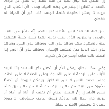
إنّ النهي هنا ليس نهيًا عن لفظ فقط، إنّه نهي عن قراءة
ناقصة. لا تنظروا إليهم من جهة الغياب وحده، لأنّ الغياب الذي
ترونه لا يفسّر الحقيقة كلها. الجسد غاب، غير أنّ الحياة لم
تنقطع.
ومن هنا، الشهيد ليس غائبًا بمعيار العدم. إنّه حاضر في الغيب
والوعي، والطريق الذي فتحه بدمه. لهذا تحمل كلمة الشهيد
صلة بالشهود. فهو شاهد على الله، وشاهد على الحق، وشاهد
على زيف الدنيا حين تستعبد الإنسان، وشاهد على أنّ الروح إذا
اتصلت بالله صارت أوسع من كل شيء
.
وفي هذا الإطار، يمكن للأم أن تجعل ذكر الشهيد بابًا لتربية
الأبناء على الرحمة لا على القسوة، وعلى الصلاة لا على الحقد،
وعلى خدمة الناس لا على الانغلاق. ويمكن للزوجة أن تحفظ
حضوره في البيت من خلال سيرة صادقة، لا من خلال حزن دائم
يخنق الأطفال. إنّ الطفل يحتاج أن يعرف أن أباه أو أخاه أو
قريبه كان محبًا لله، صادقًا، رحيمًا، صاحب مسؤولية، لا صورة
بعيدة لا يستطيع الاقتراب منها
.