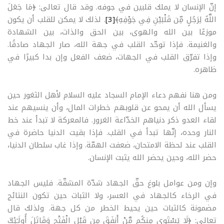
إنّ الإنسان لا يملك قلبين في جوفه. وقد قال تعالى: ﴿مَا جَعَلَ
اللَّهُ لِرَجُلٍ مِّن قَلْبَيْنِ فِي جَوْفِهِ﴾
[3]
. لذلك لا يمكن للقلب أن يكون
موزعًا بين الله والهوى، بين الحق والذات، بين الشهادة
والغنيمة. فإذا توحّد القلب في جهة الله، صار الجهاد صادقًا.
وإذا تفرّق القلب في الجهات، ضعف الفعل وإن بدا كبيرًا في
ظاهره
.
ومن هنا نفهم دعاء الإمام السجاد عليه السلام لأهل الثغور حين
يسأل الله أن يمحو عن قلوبهم خطرات المال، وأن ينسيهم عند
لقاء العدو ذكر دنياهم الخدّاعة الغرور. فالمعركة لا تبدأ عند خط
النار وحده، إنّها تبدأ في القلب. فإذا بقيت الدنيا حاضرة في
القلب عند لحظة الامتحان، ضعفت الهمّة. وإذا غاب سلطان الدنيا،
حضر الله، وحين يحضر الله يثبت الإنسان
.
وإن ومن عوامل بلوغ حقّ الجهاد شدّة المشقّة. فليس الجهاد
في الرخاء كالجهاد في العسر، ولا الثبات حين تكون النتائج
مضمونة كالثبات حين يحيط الخطر من كل جهة. ولذلك قال
تعالى: ﴿لَا يَسْتَوِي مِنكُم مَّنْ أَنفَقَ مِن قَبْلِ الْفَتْحِ وَقَاتَلَ أُولَـٰئِكَ