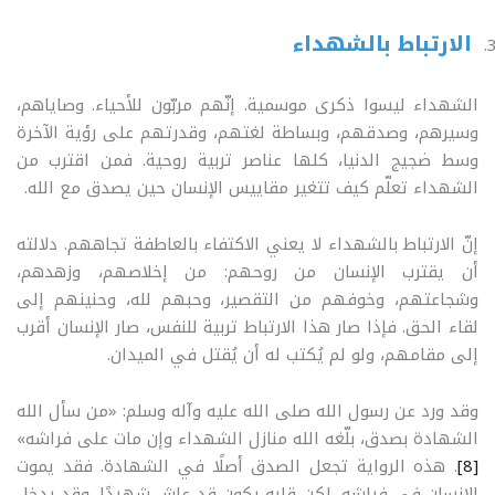
الارتباط بالشهداء
الشهداء ليسوا ذكرى موسمية. إنّهم مربّون للأحياء. وصاياهم،
وسيرهم، وصدقهم، وبساطة لغتهم، وقدرتهم على رؤية الآخرة
وسط ضجيج الدنيا، كلها عناصر تربية روحية. فمن اقترب من
الشهداء تعلّم كيف تتغير مقاييس الإنسان حين يصدق مع الله
.
إنّ الارتباط بالشهداء لا يعني الاكتفاء بالعاطفة تجاههم. دلالته
أن يقترب الإنسان من روحهم: من إخلاصهم، وزهدهم،
وشجاعتهم، وخوفهم من التقصير، وحبهم لله، وحنينهم إلى
لقاء الحق. فإذا صار هذا الارتباط تربية للنفس، صار الإنسان أقرب
إلى مقامهم، ولو لم يُكتب له أن يُقتل في الميدان
.
وقد ورد عن رسول الله صلى الله عليه وآله وسلم: «من سأل الله
الشهادة بصدق، بلّغه الله منازل الشهداء وإن مات على فراشه»
[8]
. هذه الرواية تجعل الصدق أصلًا في الشهادة. فقد يموت
الإنسان في فراشه، لكن قلبه يكون قد عاش شهيدًا. وقد يدخل