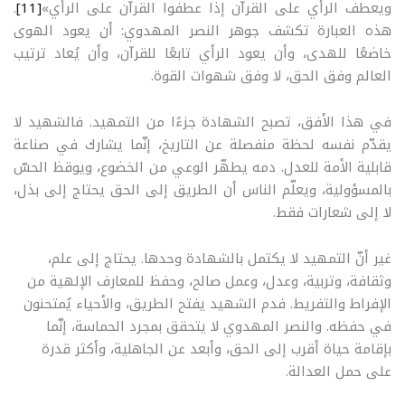
ويعطف الرأي على القرآن إذا عطفوا القرآن على الرأي»
[11]
.
هذه العبارة تكشف جوهر النصر المهدوي: أن يعود الهوى
خاضعًا للهدى، وأن يعود الرأي تابعًا للقرآن، وأن يُعاد ترتيب
العالم وفق الحق، لا وفق شهوات القوة
.
في هذا الأفق، تصبح الشهادة جزءًا من التمهيد. فالشهيد لا
يقدّم نفسه لحظة منفصلة عن التاريخ، إنّما يشارك في صناعة
قابلية الأمة للعدل. دمه يطهّر الوعي من الخضوع، ويوقظ الحسّ
بالمسؤولية، ويعلّم الناس أن الطريق إلى الحق يحتاج إلى بذل،
لا إلى شعارات فقط
.
غير أنّ التمهيد لا يكتمل بالشهادة وحدها. يحتاج إلى علم،
وثقافة، وتربية، وعدل، وعمل صالح، وحفظ للمعارف الإلهية من
الإفراط والتفريط. فدم الشهيد يفتح الطريق، والأحياء يُمتحنون
في حفظه. والنصر المهدوي لا يتحقق بمجرد الحماسة، إنّما
بإقامة حياة أقرب إلى الحق، وأبعد عن الجاهلية، وأكثر قدرة
على حمل العدالة
.