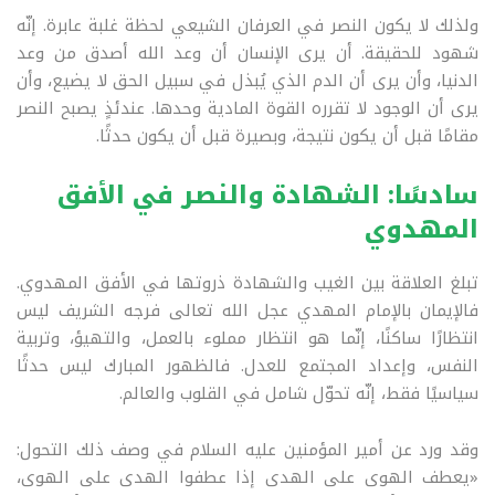
ولذلك لا يكون النصر في العرفان الشيعي لحظة غلبة عابرة. إنّه
شهود للحقيقة. أن يرى الإنسان أن وعد الله أصدق من وعد
الدنيا، وأن يرى أن الدم الذي يُبذل في سبيل الحق لا يضيع، وأن
يرى أن الوجود لا تقرره القوة المادية وحدها. عندئذٍ يصبح النصر
مقامًا قبل أن يكون نتيجة، وبصيرة قبل أن يكون حدثًا
.
سادسًا: الشهادة والنصر في الأفق
المهدوي
تبلغ العلاقة بين الغيب والشهادة ذروتها في الأفق المهدوي.
فالإيمان بالإمام المهدي عجل الله تعالى فرجه الشريف ليس
انتظارًا ساكنًا، إنّما هو انتظار مملوء بالعمل، والتهيؤ، وتربية
النفس، وإعداد المجتمع للعدل. فالظهور المبارك ليس حدثًا
سياسيًا فقط، إنّه تحوّل شامل في القلوب والعالم
.
وقد ورد عن أمير المؤمنين عليه السلام في وصف ذلك التحول:
«يعطف الهوى على الهدى إذا عطفوا الهدى على الهوى،