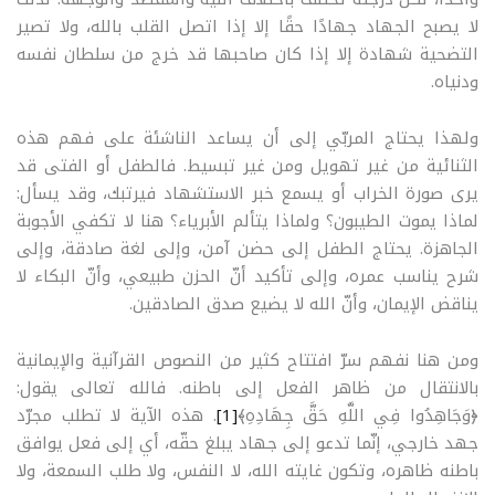
لا يصبح الجهاد جهادًا حقًا إلا إذا اتصل القلب بالله، ولا تصير
التضحية شهادة إلا إذا كان صاحبها قد خرج من سلطان نفسه
ودنياه
.
ولهذا يحتاج المربّي إلى أن يساعد الناشئة على فهم هذه
الثنائية من غير تهويل ومن غير تبسيط. فالطفل أو الفتى قد
يرى صورة الخراب أو يسمع خبر الاستشهاد فيرتبك، وقد يسأل:
لماذا يموت الطيبون؟ ولماذا يتألم الأبرياء؟ هنا لا تكفي الأجوبة
الجاهزة. يحتاج الطفل إلى حضن آمن، وإلى لغة صادقة، وإلى
شرح يناسب عمره، وإلى تأكيد أنّ الحزن طبيعي، وأنّ البكاء لا
يناقض الإيمان، وأنّ الله لا يضيع صدق الصادقين
.
ومن هنا نفهم سرّ افتتاح كثير من النصوص القرآنية والإيمانية
بالانتقال من ظاهر الفعل إلى باطنه. فالله تعالى يقول:
﴿وَجَاهِدُوا فِي اللَّهِ حَقَّ جِهَادِهِ﴾
[1]
. هذه الآية لا تطلب مجرّد
جهد خارجي، إنّما تدعو إلى جهاد يبلغ حقّه، أي إلى فعل يوافق
باطنه ظاهره، وتكون غايته الله، لا النفس، ولا طلب السمعة، ولا