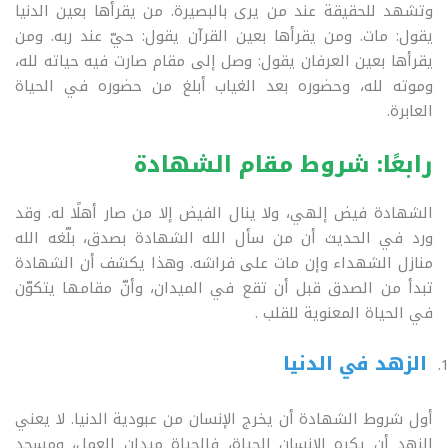
وتشهد للحقيقة عند من يرى بالبصيرة. من يقرأها بعين الدنيا
يقول: مات. ومن يقرأها بعين القرآن يقول: حيّ عند ربه. ومن
يقرأها بعين العرفان يقول: وصل إلى مقام صارت فيه حياته لله،
وموته لله، وحضوره بعد الغياب أبلغ من حضوره في الحياة
العابرة
.
رابعًا: شروط مقام الشهادة
الشهادة فيض إلهي، ولا ينال الفيض إلا من صار أهلًا له. وقد
ورد في الحديث أن من سأل الله الشهادة بصدق، بلّغه الله
منازل الشهداء وإن مات على فراشه. وهذا يكشف أن الشهادة
تبدأ من الصدق قبل أن تقع في الميدان، وأنّ مقامها يتكوّن
في الحياة المعنوية للقلب .
الزهد في الدنيا
أول شروط الشهادة أن يخرج الإنسان من عبودية الدنيا. لا يعني
الزهد أن يكره الإنسان الحياة، فالحياة ميدان العمل، ومسجد