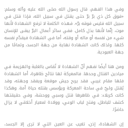
وفي هذا الفهم، قال رسول الله صلى الله عليه وآله وسلم:
«فوق كل ذي برّ برّ حتى يقتل في سبيل الله، فإذا قتل في
سبيل الله فليس فوقه برّ». فهذه الكلمة لا ترفع الشهادة لأنها
موت، إنّما لأنها بذل كامل. ففي سائر أعمال البرّ يبقى للإنسان
شيء من نفسه أو ماله أو وقته، أما في الشهادة فيقدّم نفسه
كلها. ولذلك كانت الشهادة نهاية من جهة الجسد، وتمامًا من
جهة العبودية
.
ومن هنا أيضًا نفهم أنّ الشهادة لا تُقاس بالغلبة والهزيمة في
ميادين القتال وحدها. فالمعركة لها نتائج ظاهرة، أما الشهادة
فلها مقام غيبي. فقد يربح جيش موقعة ويفقد وجهته، وقد
يُقتل وليّ في ساحة المعركة ويؤسس بقتله حياة أمة. وهكذا
كانت كربلاء: في ظاهرها قتل وسبي ووحشة، وفي حقيقتها
كشف للباطل، وفتح لباب الوعي، وولادة لمعيار أخلاقي لا يزال
حاضرًا
.
إن الشهادة، إذن، تغيب عن العين التي لا ترى إلا الجسد،