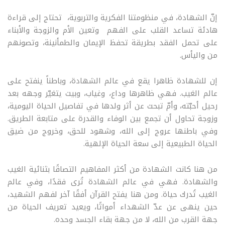
إنّ الشهادة، في منظومتنا الفكرية والتربوية، تحتاج إلى قراءة
هادئة تساعد القلب على الفهم وتعين الأم والزوجة والأبناء
على تحمل الفقد بطريقة تحفظ الإيمان والطمأنينة، وتصونهم
من واليأس
.
إن للشهادة ظاهرا يقع في عالم الشهادة، وباطناً ينفتح على
عالم الغيب. فهي ظاهرها وداع، وغياب، وبيت يتغيّر وجهه بعد
رحيل أحبّته، وأمّ تبحث عن أثر ولدها في تفاصيل الحياة اليومية،
وزوجة تحاول أن تجمع بين الوفاء والقدرة على متابعة الطريق.
وفي باطنها عروج إلى الله، وشهود للحق، وخروج من ضيق
الحياة الطبيعية إلى سعة الحياة الإلهية
.
من هنا كانت الشهادة من أكثر المفاهيم التصاقًا بثنائية الغيب
والشهادة. فهي في عالم الشهادة تُرى فقدًا، وفي عالم
الغيب تُدرك حياة. ومن هنا يفتح القرآن أفقًا آخر لفهم الشهيد،
حين ينهى عن عدّ الشهداء أمواتًا، ويعيد تعريف الحياة من
جهة القرب من الله، لا من جهة بقاء الجسد وحده
.