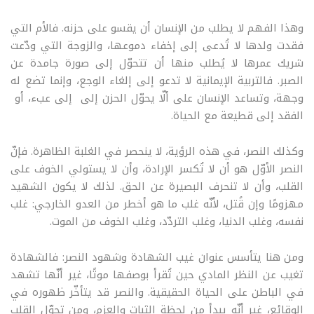
وهذا الفهم لا يطلب من الإنسان أن يقسو على حزنه. فالأم التي
فقدت ولدها لا تُدعى إلى إخفاء دموعها، والزوجة التي ودّعت
شريك عمرها لا يُطلب منها أن تتحوّل إلى صورة جامدة عن
الصبر. فالتربية الإيمانية لا تدعو إلى إلغاء الوجع، وإنما تضع له
وجهة، وتساعد الإنسان على ألّا يحوّل الحزن إلى إلى عبء، أو
الفقد إلى قطيعة مع الحياة
.
وكذلك النصر، في هذه الرؤية، لا ينحصر في الغلبة الظاهرة. فإنّ
النصر الأوّل هو أن لا تُكسر الإرادة، وأن لا يستولي الخوف على
القلب، وأن لا تنحرف البصيرة عن الحق. لذلك لا يكون الشهيد
مهزومًا وإن قُتل، لأنّه غلب ما هو أخطر من العدو الخارجي: غلب
نفسه، وغلب الدنيا، وغلب التردّد، وغلب الخوف من الموت
.
ومن هنا يتأسس عنوان غيب الشهادة وشهود النصر: فالشهادة
تغيب عن النظر المادي حين تُقرأ بوصفها موتًا، غير أنّها تشهد
في الباطن على الحياة الحقيقية. والنصر قد يتأخّر ظهوره في
الوقائع، غير أنّه يبدأ من لحظة الثبات والعزم، ومن تحوّل القلب