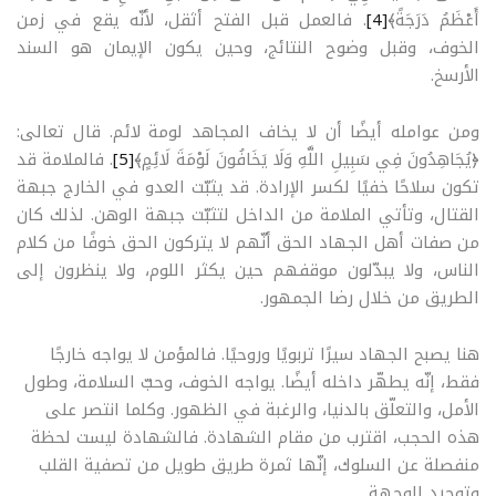
أَعْظَمُ دَرَجَةً﴾
[4]
. فالعمل قبل الفتح أثقل، لأنّه يقع في زمن
الخوف، وقبل وضوح النتائج، وحين يكون الإيمان هو السند
الأرسخ
.
ومن عوامله أيضًا أن لا يخاف المجاهد لومة لائم. قال تعالى:
﴿يُجَاهِدُونَ فِي سَبِيلِ اللَّهِ وَلَا يَخَافُونَ لَوْمَةَ لَائِمٍ﴾
[5]
. فالملامة قد
تكون سلاحًا خفيًا لكسر الإرادة. قد يثبّت العدو في الخارج جبهة
القتال، وتأتي الملامة من الداخل لتثبّت جبهة الوهن. لذلك كان
من صفات أهل الجهاد الحق أنّهم لا يتركون الحق خوفًا من كلام
الناس، ولا يبدّلون موقفهم حين يكثر اللوم، ولا ينظرون إلى
الطريق من خلال رضا الجمهور
.
هنا يصبح الجهاد سيرًا تربويًا وروحيًا. فالمؤمن لا يواجه خارجًا
فقط، إنّه يطهّر داخله أيضًا. يواجه الخوف، وحبّ السلامة، وطول
الأمل، والتعلّق بالدنيا، والرغبة في الظهور. وكلما انتصر على
هذه الحجب، اقترب من مقام الشهادة. فالشهادة ليست لحظة
منفصلة عن السلوك، إنّها ثمرة طريق طويل من تصفية القلب
وتوحيد الوجهة
.