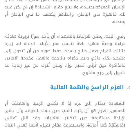
الإنسان المعركة بجسده، ولا يبلغ مقام الشهادة إن لم يكن قلبه
لله. فالعبرة في الباطن، والظاهر يكشف ما في الباطن أو
يمتحنه
.
وفي البيت، يمكن للارتباط بالشهداء أن يأخذ صورًا تربوية هادئة:
قراءة وصية شهيد بلغة تناسب عمر الأبناء، الدعاء له، زيارة
عائلته، القيام بعمل صالح باسمه، حفظ صوره من أن تتحول إلى
مشهد بكاء دائم، وربط ذكراه بالرحمة والعمل وخدمة الآخرين.
فالذاكرة حين تُربّى تصبح نورًا، وحين تُترك من غير رعاية قد
تتحول إلى جرح مفتوح
.
العزم الراسخ والهمة العالية
الشهادة تحتاج إلى عزم إذ لا تكفي الرغبة والعاطفة أو
الحماس. العزم هو أن يثبت القلب حين يشتد الخوف، وأن تبقى
الإرادة مستقيمة حين تتكاثر المغريات
.
وقد قال تعالى:
﴿فَاسْتَقِمْ كَمَا أُمِرْتَ﴾. والاستقامة مقام ثقيل، لأنها تعني الثبات