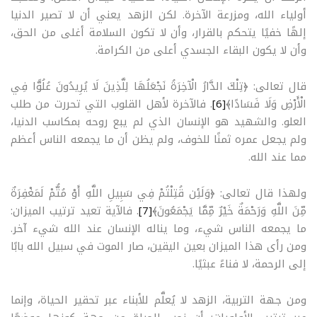
أولياء الله، ومزرعة الآخرة. لكن الزهد يعني أن لا تصير الدنيا
إلهًا خفيًا يتحكم بالقرار، وأن لا تكون السلامة أغلى من الحق،
وأن لا يكون البقاء الجسدي أعلى من الكرامة
.
قال تعالى: ﴿تِلْكَ الدَّارُ الْآخِرَةُ نَجْعَلُهَا لِلَّذِينَ لَا يُرِيدُونَ عُلُوًّا فِي
الْأَرْضِ وَلَا فَسَادًا﴾
[6]
. فالآخرة لأهل القلوب التي تحررت من طلب
العلو. والشهيد هو الإنسان الذي لم يبع روحه بمكاسب الدنيا،
ولم يجعل عمره ثمنًا للخوف، ولم يظن أن ما يجمعه الناس أعظم
مما عند الله
.
ولهذا قال تعالى: ﴿وَلَئِن قُتِلْتُمْ فِي سَبِيلِ اللَّهِ أَوْ مُتُّمْ لَمَغْفِرَةٌ
مِّنَ اللَّهِ وَرَحْمَةٌ خَيْرٌ مِّمَّا يَجْمَعُونَ﴾
[7]
. فالآية تعيد ترتيب الميزان:
ما يجمعه الناس شيء، وما يناله الإنسان عند الله شيء آخر.
ومن رأى هذا الميزان بعين اليقين، صار الموت في سبيل الله بابًا
إلى الرحمة، لا فناءً عبثيًا
.
ومن جهة التربية، الزهد لا يُعلَّم للأبناء عبر تحقير الحياة، وإنما