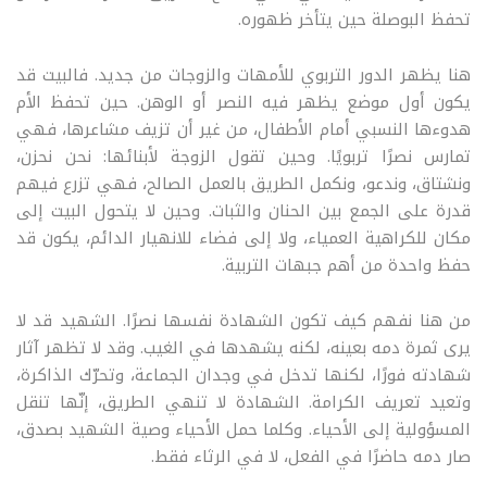
تحفظ البوصلة حين يتأخر ظهوره
.
هنا يظهر الدور التربوي للأمهات والزوجات من جديد. فالبيت قد
يكون أول موضع يظهر فيه النصر أو الوهن. حين تحفظ الأم
هدوءها النسبي أمام الأطفال، من غير أن تزيف مشاعرها، فهي
تمارس نصرًا تربويًا. وحين تقول الزوجة لأبنائها: نحن نحزن،
ونشتاق، وندعو، ونكمل الطريق بالعمل الصالح، فهي تزرع فيهم
قدرة على الجمع بين الحنان والثبات. وحين لا يتحول البيت إلى
مكان للكراهية العمياء، ولا إلى فضاء للانهيار الدائم، يكون قد
حفظ واحدة من أهم جبهات التربية
.
من هنا نفهم كيف تكون الشهادة نفسها نصرًا. الشهيد قد لا
يرى ثمرة دمه بعينه، لكنه يشهدها في الغيب. وقد لا تظهر آثار
شهادته فورًا، لكنها تدخل في وجدان الجماعة، وتحرّك الذاكرة،
وتعيد تعريف الكرامة. الشهادة لا تنهي الطريق، إنّها تنقل
المسؤولية إلى الأحياء. وكلما حمل الأحياء وصية الشهيد بصدق،
صار دمه حاضرًا في الفعل، لا في الرثاء فقط
.