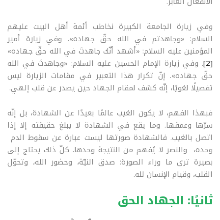
الانفعال العابر
.
وفي زيارة الجامعة الكبيرة نخاطب أئمة أهل البيت عليهم
السلام: «وجاهدتم في الله حقّ جهاده». وفي زيارة أمير
المؤمنين عليه السلام: «أشهد أنّك جاهدتَ في الله حقّ جهاده»
[2]
. وفي زيارة الإمام الحسين عليه السلام: «وجاهدتَ في الله
حقّ جهاده». إنّ تكرار هذا التعبير في مقامات الزيارة ليس
تفصيلًا لغويًا، إنّه كشف لمقام الجهاد حين يصدر عن قلب إلهي
.
فبهذا الفهم، لا يكون الغيب عالمًا بعيدًا عن الشهادة، بل إنّه
سرّها وعمقها. وما يقع في الشهادة لا يبلغ حقيقته إلا إذا
اتصل بالغيب. فالشهادة صورتها ليست عبارة عن سقوط الدم
وحده، والنصر لا يُفهم من النتيجة وحدها. كلّ ذلك يحتاج إلى
بصيرة ترى ما وراء الصورة: صدق النيّة، وحضور الله، وتحوّل
القلب، وقيام الإنسان لله
.
ثانيًا: الجهاد الحق