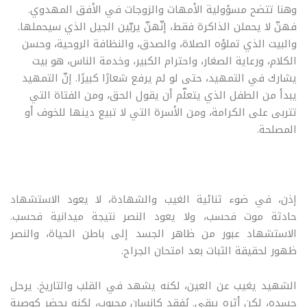
وهنا تتضح مسؤولية الأمهات والزوجات في الأفق المهدوي.
فهنّ لا يحملن الذاكرة فقط، إنّهنّ يربّين الجيل الذي سيحملها.
والبيت الذي تملؤه الصلاة، والصدق، والنظافة الروحية، وحسن
الكلام، ورعاية الصغار، واحترام الكبير، وخدمة الناس، هو بيت
يشارك في التمهيد، حتى لو لم يرفع شعارًا كبيرًا. إنّ التمهيد
يبدأ من الطفل الذي يتعلّم أن يقول الحق، ومن الفتاة التي
تتربى على الكرامة، ومن الأسرة التي لا تبيع دينها للخوف أو
المصلحة
.
إذن، في ضوء ثنائية الغيب والشهادة، لا يعود الاستشهاد
حادثة موت فحسب، ولا يعود النصر نتيجة ميدانية فحسب.
الاستشهاد عبور من ظاهر الجسد إلى باطن الحياة، والنصر
ظهور لحقيقة الثبات بعد امتحان الجراح
.
الشهيد يغيب عن العين، لكنه يشهد في القلب والتاريخ. يرحل
جسده، لكن أثره يبقى. يُفقد كإنسان محبوب، لكنه يحضر كوصية