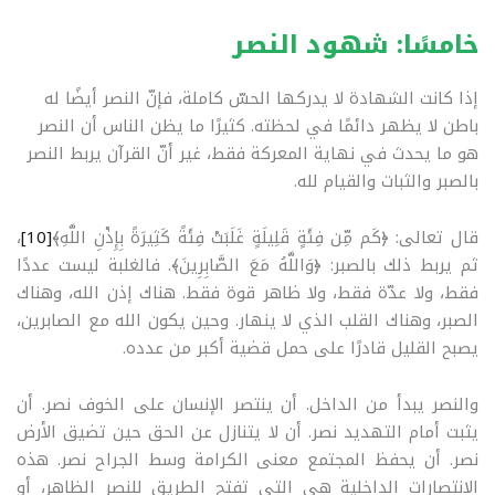
خامسًا: شهود النصر
إذا كانت الشهادة لا يدركها الحسّ كاملة، فإنّ النصر أيضًا له
باطن لا يظهر دائمًا في لحظته. كثيرًا ما يظن الناس أن النصر
هو ما يحدث في نهاية المعركة فقط، غير أنّ القرآن يربط النصر
بالصبر والثبات والقيام لله
.
قال تعالى: ﴿كَم مِّن فِئَةٍ قَلِيلَةٍ غَلَبَتْ فِئَةً كَثِيرَةً بِإِذْنِ اللَّهِ﴾
[10]
،
ثم يربط ذلك بالصبر: ﴿وَاللَّهُ مَعَ الصَّابِرِينَ﴾. فالغلبة ليست عددًا
فقط، ولا عدّة فقط، ولا ظاهر قوة فقط. هناك إذن الله، وهناك
الصبر، وهناك القلب الذي لا ينهار. وحين يكون الله مع الصابرين،
يصبح القليل قادرًا على حمل قضية أكبر من عدده
.
والنصر يبدأ من الداخل. أن ينتصر الإنسان على الخوف نصر. أن
يثبت أمام التهديد نصر. أن لا يتنازل عن الحق حين تضيق الأرض
نصر. أن يحفظ المجتمع معنى الكرامة وسط الجراح نصر. هذه
الانتصارات الداخلية هي التي تفتح الطريق للنصر الظاهر، أو