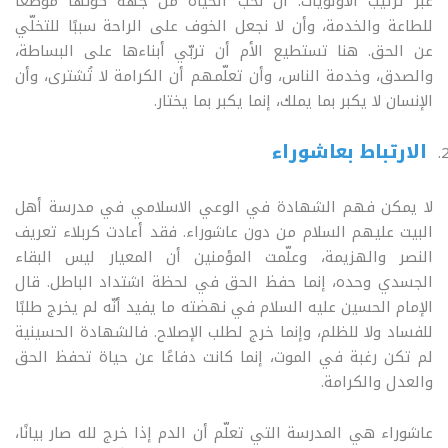
عبر ترتيب الأولويات: أن نحب الحياة من جهة كونها موضعًا
للطاعة والخدمة، وأن لا نجعل الخوف على الراحة سببًا للتخلّي
عن الحق. هنا تستطيع الأم أن تربّي أبناءها على البساطة،
والصدق، وخدمة الناس، وأن تعلّمهم أن الكرامة لا تُشترى، وأن
الإنسان لا يكبر بما يملك، إنما يكبر بما يختار
.
الارتباط بعاشوراء
لا يمكن فهم الشهادة في الوعي الاسلامي في مدرسة أهل
البيت عليهم السلام من دون عاشوراء. فقد أعادت كربلاء تعريف
النصر والهزيمة، وعلّمت المؤمنين أن المعيار ليس البقاء
الجسدي وحده، إنما حفظ الحق في لحظة اشتداد الباطل. قال
الإمام الحسين عليه السلام في نهضته ما يفيد أنّه لم يخرج طلبًا
للفساد ولا للظلم، وإنما خرج لطلب الإصلاح. فالشهادة الحسينية
لم تكن رغبة في الموت، إنما كانت دفاعًا عن حياة تحفظ الحق
والعدل والكرامة
.
عاشوراء هي المدرسة التي تعلّم أن الدم إذا خرج لله صار بيانًا،