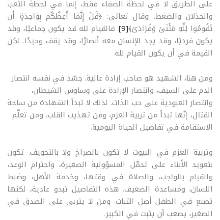
على الطريق لا في لحظة الصفاء فقط، إنما في لحظة التعب
والخذلان والضغط. وقال تعالى: ﴿قُلْ إِنَّمَا أَعِظُكُم بِوَاحِدَةٍ أَن
تَقُومُوا لِلَّهِ مَثْنَىٰ وَفُرَادَىٰ﴾
[9]
. فالقيام لله قد يكون جماعيًا، وقد
يكون فرديًا، وقد يجد الإنسان معه أنصارًا، وقد يقف وحيدًا. لكن
القيمة في أن يكون القيام لله
.
ومن هنا، الشهيد هو صاحب إرادة عالية. جسّد في نفسه انتصار
الدم على السيف، وانتصار الإرادة على وساوس الشيطان،
وانتصار العبودية على حب الذات. لذلك لا تبدأ الشهادة من ساحة
القتال، إنّها تبدأ من تربية العزم، ومن تهذيب القلب، ومن تعلّم
الاستقامة في تفاصيل الحياة اليومية
.
وتربية العزم في البيوت لا تكون بالصراخ ولا بالتخويف. تكون
بتعويد الأبناء على تحمّل المسؤولية الصغيرة، واحترام الوعد،
والقيام بالواجب، والصلاة في وقتها، وخدمة الأهل، وضبط
اللسان، ومساعدة الضعيف. هذه التفاصيل تبدو عادية، لكنها
تصنع في الطفل أصل الثبات. ومن لا يتربى على الصدق في
الصغير، يصعب أن يثبت في الكبير
.