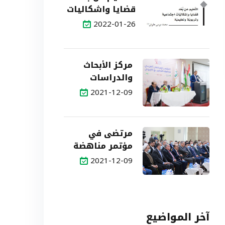
قضايا واشكاليات
اجتماعية وتربوبة
2022-01-26
وتعليمية
مركز الأبحاث
والدراسات
التربوية يُطلق
2021-12-09
خططًا ومشاريع
وبرامج في
مواجهة مسارات
مرتضى في
التطبيع مع
مؤتمر مناهضة
الكيان
التطبيع التربوي
2021-12-09
الصهيوني
يُطلق اللاءات في
مواجهة التسليم
بالاحتلال ورفض
تسويق العلاقات
آخر المواضيع
معه