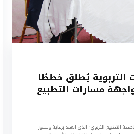
 التربوية يُطلق خططًا
اجهة مسارات التطبيع
اهضة التطبيع التربوي" الذي انعقد برعاية وحضور