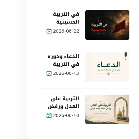
في التربية
الحسينية
2026-06-22
الدعاء ودوره
في التربية
الإيمانية
2026-06-13
التربية على
العدل ورفض
الظلم وعدم
2026-06-10
اليأس في
سيرة أهل
البيت (ع)