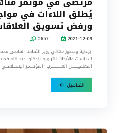
مرتضى في مؤتمر مناهض
يُطلق اللاءات في مواج
ورفض تسويق العلاقات
2657
2021-12-09
برعاية وحضور معالي وزير الثقافة القاضي محمد
الدراسات والأبحاث التربوية الدكتور عبد الله قصير،
المعلميـــــــن العـــــــــــرب "المؤتــــمر الإســـلامــي 
التفاصيل