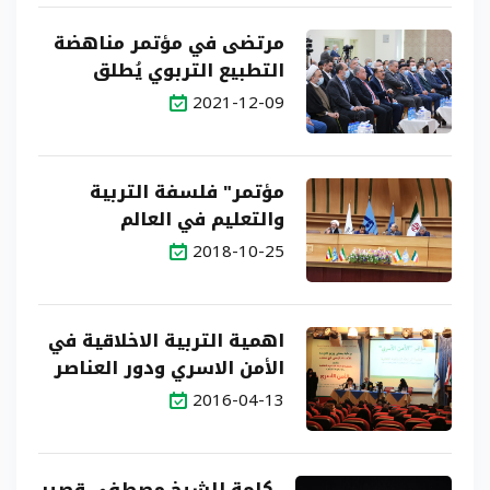
الكيان الصهيوني
مرتضى في مؤتمر مناهضة
التطبيع التربوي يُطلق
اللاءات في مواجهة التسليم
2021-12-09
بالاحتلال ورفض تسويق
العلاقات معه
مؤتمر" فلسفة التربية
والتعليم في العالم
الإفتراضي"
2018-10-25
اهمية التربية الاخلاقية في
الأمن الاسري ودور العناصر
الاساسية المؤثرة فيها
2016-04-13
كلمة للشيخ مصطفى قصير