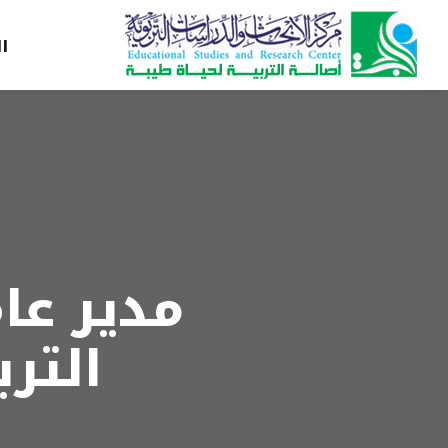
ا
مدير عا
الترب