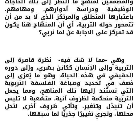
والمصممين لمنهج ما النظر إلى تلك الحاجات
الوظيفية ودراسة أدوارهم، ومهامهم،
باعتبارها المنطلق والمرتكز الذي لا بد من أن
تتمحور حوله التربية، أي أن المنهاج هنا يكون
قد تمركز على الاجابة عن
لما نربي؟
وهي -مما لا شك فيه- نظرة قاصرة إلى
التربية وإلى الإنسان ككائن بشري، وإلى دوره
الحقيقي في هذه الحياة، وهو ما يُعزى إلى
ضعف في تحديد وصياغة الفلسفة التربوية
التي تستند إليها تلك المناهج، ومما يجعل
التربية منحكمة لظروف آنية، متشعبة لا تلبس
أن تتبدّل وتتغير، وتأتي ظروف أخرى لتحل
محلها، وتجري تغييرًا جذريًا لما سبقها.