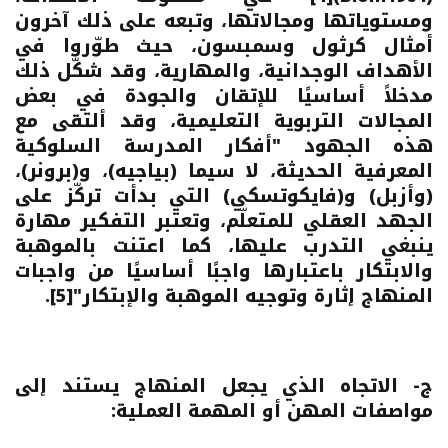
ومستوياتها ومجالاتها، وتبعه على ذلك آخرون
أمثال
كرثول وسمبسون
، حيث طوّروا في
الأهداف الوجدانية، والمهارية، وقد شكّل ذلك
مدخلاً أساسيًا للإتقان والجودة في بعض
المجالات التربوية التعليمية، وقد ألتقى مع
هذه الجهود "أفكار المدرسة السلوكية
المعرفية الحديثة، لا سيما (
بياجيه)
،
و(برونر)
،
(
وأزبل) و(فايكوتسكي)
التي بدأت تركّز على
الجهد العقلي للمتعلّم، وتعتبر التفكير مهارة
ينبغي التدرب عليها، كما اعتنت بالموهبة
والابتكار باعتبارها واجبًا أساسيًا من واجبات
المنهاج إثارة وتوجيه الموهبة والإبتكار"
[5]
.
ج- الاتجاه الذي يجعل المنهاج يستند إلى
مواصفات المهن أو المهمة العملية: