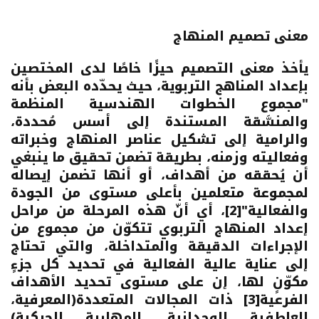
معنى تصميم المنهاج
يأخذ معنى التصميم حيزًا خاصًا لدى المختصين
بإعداد المناهج التربوية، حيث يحدّده البعض بأنه
"مجموع الخطوات الهندسية المنظمة
والمنسَّقة المستندة إلى أسس مُحددة،
والرامية إلى تشكيل عناصر المنهاج وخبراته
وفعاليته وزمنه، بطريقة تضمن تحقيق ما ينبغي
أن يُحققه من أهداف، أو أنها تضمن إيصاله
لمجموعة متعلمين بأعلى مستوى من الجودة
والفعالية"
[2]
، أي أنّ هذه المرحلة من مراحل
إعداد المنهاج التربوي تتكوّن من مجموع من
الإجراءات الدقيقة والمتداخلة، والتي تحتاج
إلى عناية عالية الفعالية في تحديد كل جزءٍ
مكوّنٍ لها، إن على مستوى تحديد الأهداف
الفرعية
[3]
ذات المجالات المتعددة(المعرفية،
العاطفية الوجدانية، المهارية الحركية)