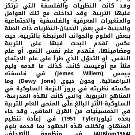
وقد كانت النظريات والفلسفة التي ترتكز
عليها التربية، وقد تداخلت مع تلك العوامل
والمتغيرات المعرفية والفلسفية والاجتماعية
والدينية -في بعض الأحيان-النظريات ذات الصلة
ببعض العلوم والجوانب المرتبطة بالتربية، حيث
عكس تقدم البحث فيها على التربية
ومضامينها، فتقدم علم نفس النمو، أو علم
النفس، أو التحوّل الذي طرأ على علم الاجتماع
مثلاً مع
أوغيست كانت
، كذلك ما قدمه
وليم
جيمس
(
Willem
Jemes
) في فلسفته
البراغماتية
، وجون ديوي (
Jone
Dewy
) وما
عكسته نظريته في بروز النزعة السلوكية في
المناهج التربوية، والتي كانت لهذه المدرسة-
السلوكية-الأثر البالغ على المنحى العام للتربية
في الخمسينيات من القرن الماضي، وقد جاء
بعده
تيلور
(
Tyler
1951
) في إعادة تنظيم
المنهاج، وتكللت هذه الجهود بما قدمه
بلوم
(
Blom1964
)
[4]
في منظومة الأهداف،