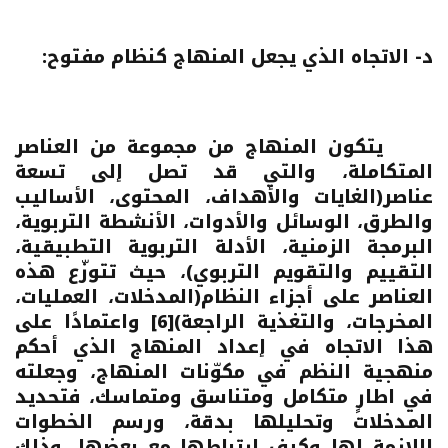
د- الاتجاه الذي يجعل المنهاج كنظام مفتوح:
يتكون المنهاج من مجموعة من العناصر
المتكاملة، والتي قد تصل إلى تسعة
عناصر(الغايات والأهداف، المحتوى، الأساليب
والطرق، الوسائل والأدوات، الأنشطة التربوية،
البرمجة الزمنية، الأدلة التربوية التطبيقية،
التقييم والتقويم التربوي)، حيث تتوزّع هذه
العناصر على أجزاء النظام(المدخلات، العمليات،
المخرجات، والتغذية الراجعة)
[6]
واعتمادًا على
هذا الاتجاه في إعداد المنهاج الذي أحكم
منهجية النظم في مكوّنات المنهاج، وجعلته
في اطارٍ متكامل ومتناسق ومتماسك، فتحديد
المدخلات وتحليلها بدقة، ورسم الخطوات
اللازمة لها وكيف ارتباطها مع بعضها، وذلك