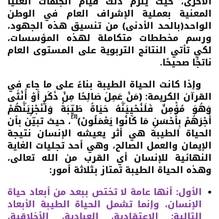
الأخرى، حيث يلزم ذلك قيام الجهات العليا
المعنية بعملية الإشراف العام في الوطن
الواحد(بالحد الأدنى) من تنسيق هذه الجهود،
ورسم مخططات متكاملة لهذه المؤسسات،
لكي تأتي النتائج التربوية على المستوى العام
ناتجًا صحيحًا.
وإذا كانت الحياة الطيبة بناءً على ما جاء في
القرآن الكريمة:
(
مَنْ عَمِلَ صَالِحًا مِنْ ذَكَرٍ أَوْ أُنْثَى
وَهُوَ مُؤْمِنٌ فَلَنُحْيِيَنَّهُ حَيَاةً طَيِّبَةً وَلَنَجْزِيَنَّهُمْ
[3]
أَجْرَهُمْ بِأَحْسَنِ مَا كَانُوا يَعْمَلُونَ)
، حيث تبيّن بأن
الحياة الطيبة هي أثر يعيشه الإنسان نتيجة
الإيمان والعمل الصالح، وهي أحد تجليات الغاية
النهائية للإنسان أي القرب من الله تعالى،
وهذه الحياة الطيبة تمتاز بثلاثة أمور:
الأول: أنها عامة لا تختص ببعد من أبعاد حياة
الإنسان، وإنما تشمل الحياة الطيبة الأبعاد
التالية: الاعتقادية، العبادية، الأخلاقية،