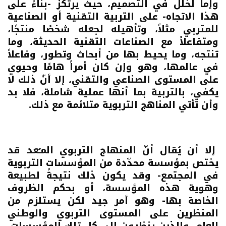
وإما لخلل في التصميم، حيث يرتكز -بناءً على
هذا الاتجاه- على التربية التقنية أو الصناعية
للمتربي مثلاً، وتأهيله لجعله شخصًا منتجًا،
ومتفاعلاً مع الصناعات التقنية الحديثة، وما
تنتجه، وما يحيط بها من أبحاث وتطور، وفاعلاً
في عالمها، وهو وإن كان أمراً هامًا وحيوي
على المستوى الصناعي والتقني، إلا أنّ ذلك لا
يكفي، بالتربية بما أنها عملية شاملة، فلا بد
وأن تأتي المناهج التربوية متلائمة مع ذلك.
إلا أن يُقال أنّ المنهاج التربوي المـُعد قد
يختص بمؤسسة محدّدة من المؤسسات التربوية
في المجتمع- وقد يكون ذلك نتيجةً لطبيعة
وهوية هذه المؤسسة، أو بحكم الظروف
الخاصة بها- وهو أمر جيد لكن يستلزم من
المنظرين على المستوى التربوي والوطني
العام، والذين ينظرون إلى كل تلك المؤسسات،