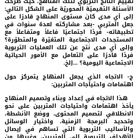
تقييم الناتج التربوي لتلك المناهج، حيث طُرحت
الأسئلة التقيميّة المحوريّة على الشكل التالي:
إلى أي مدى كان مستوى المنهاج قادرًا على
جعل المتربي -بعد مشاركته لعدة سنوات في
تطبيقاته- فردًا اجتماعيًا فاعلاً ومتفاعلاً مع
المستجدات الاجتماعية المتغيّرة والمتطوّرة؟
وإلى أي مدى نتج عن تلك العمليات التربوية
فردًا قادرًا على التعامل مع الأمور الحياتية
الاجتماعية اليومية؟ ...إلخ.
ج- الاتجاه الذي يجعل المنهاج يتمركز حول
اهتمامات واحتياجات المتربين:
هذا الاتجاه في إعداد وبناء وتصميم المنهاج
يأخذ اهتمامات واحتياجات المتربين على نحو
الانطلاقي لتصميم المحتوى، ووضع الأنشطة،
وتحديد البرمجة الزمنية، واختيار الوسائل
والأساليب التربوية التي تساهم في إيصال
الأهداف التربوية إلى المتربين، وغيرها من