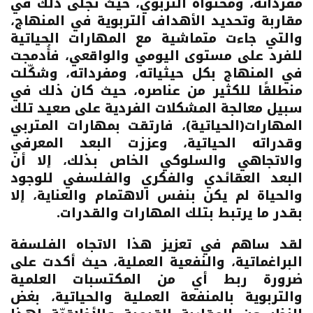
مفرداته، ومحتواه التربوي، حيث تجلّى ذلك في
مقاربة وتحديد الأهداف التربوية في المنهاج،
والتي جاءت متماشية مع المهارات الحياتية
للفرد على مستوى اليومي والواقعي، فأُدمجت
في المنهاج بكل حيثياته، ومفرداته، وشكّلت
منطلقًا للكثير من عناصره، حيث كان ذلك في
سبيل معالجة المشكلات الفردية على صعيد تلك
المهارات(الحياتية)، فارتقت بمهارات المتربي
وقدراته الحياتية، وعززت البعد المعرفي
والاتجاهي والسلوكي الخاص بذلك، إلا أن
البعد العقائدي والفكري والفلسفي للوجود
والحياة لم يكن بنفس الاهتمام والعناية، إلا
بقدر ما يرتبط بتلك المهارات والقدرات.
لقد ساهم في تعزيز هذا الاتجاه الفلسفة
البراغماتية، والنفعية العملية، حيث أكدت على
ضرورة ربط أي من المكتسبات العلمية
والتربوية بالمنفعة العملية والحياتية، بغض