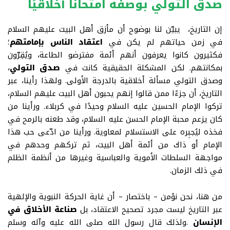
صدق التولي بوصفه امتحانًا أخلاقيًا
إن التاريخ، يبيّن لنا بوضوح أن مأزق أهل البيت عليهم السلام
في زمن حياتهم لم يكن في
اعتقاد الناس بإمامتهم
؛
فكثيرون كانوا يعرفون أنهم أئمة مفترضو الطاعة، ويُقِرّون
بمكانتهم. لكن المشكلة الحقيقية كانت في
صدق التولي
،
وصدق التولي مسألة أخلاقية بالدرجة الأولى
.
ولهذا رأينا، عبر
التاريخ، أن جزءًا ممن قالوا إنهم يحبون أهل البيت عليهم السلام،
تركوا الإمام الحسين عليه السلام وحيدًا في كربلاء. ورأينا من
كان يزعم محبة الإمام الحسن عليه السلام، وقد طعنه بالرمح في
فخذه ليُجبِره على الاستسلام لمعاوية. ورأينا من ادّعى حب هذا
الإمام أو ذاك من أئمة أهل البيت، ثم تركهم وحدهم في
مواجهة السلطات الأموية والعباسية وغيرها من أنظمة الظلم
في ذلك الزمان
.
من هنا، نحن نؤمن – باختصار – أن غاية الحركة النبوية والإلهية
عبر التاريخ ليست مجرد تصحيح الاعتقاد، بل
صناعة الأخلاق في
الإنسان
.
ولذلك قال رسول الله صلى الله عليه وآله وسلم