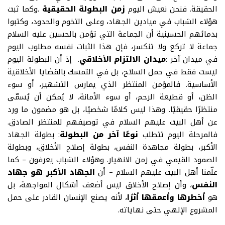
الحقيقة. فنحن نعيش اليوم
زمن البطولة الحقيقية
.
وكما ثبت
هؤلاء الشباب في ميادين الجهاد، وعلى التخوم والحدود، وكتبوا
بدمائهم الحسينية أن الجماعة التي تؤمن بالحسين عليه السلام
جماعة لا تركع ولا تنكسر، فإن هذا الثبات نفسه مطلوب اليوم
في ميدان آخر
:
ميدان الالتزام الأخلاقي
.
إذ أن البطولة اليوم
ليست فقط في حمل السلاح، بل في التمسك بالقضايا الأخلاقية
الأساسية. فالمؤمن المنتظر الذي يمارس التشهير، أو سوء
الظن، أو قطيعة الرحم، أو سوء الأمانة، لا يُمكن أن يُسمّى
منتظرًا حقيقيًا. وهذا ليس كلامًا شخصيًا، بل هو مضمون ما ورد
عن أهل البيت عليهم السلام في توصيفهم للمنتظر الصادق
.
فالمرحلة اليوم تتطلب
نوعًا آخر من البطولة
:
بطولة الجهاد
الأكبر، بطولة مجاهدة النفس، بطولة إصلاح الأخلاق، وبطولة
الصمود القيمي في زمن الانهيار
.
وهؤلاء الشباب يعرفون – كما
علّمنا أهل البيت عليهم السلام – أن
الجهاد الأكبر هو جهاد
النفس
، وأن إصلاح الأخلاق ليس أضعف أشكال المواجهة، بل
هو
أخطرها وأعمقها أثرًا
، لأنه يصنع الإنسان القادر على حمل
المشروع الإلهي حتى نهاياته
.