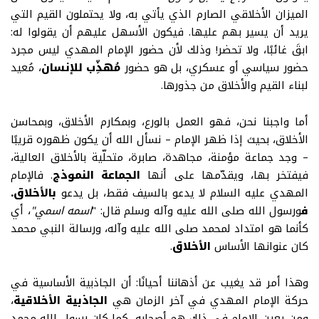
الميزان الأخلاقي الصارم الذي يأتي به، ولا يحتملون القيم التي
يريد أن يسير بهم عليها. فيكون الأسهل عليهم أن يقولوا له:
ابقَ غائبًا، ولا تحضر! وذلك لأن حضور الإمام المهدي ليس مجرد
حضور سياسي أو عسكري، بل هو حضور
مُهذِّب للإنسان
، مُعيد
لبناء القيم والأخلاق من جذورها
.
أما واجبنا نحن، فهو العمل بالورع، وبمكارم الأخلاق، وبمحاسن
الأخلاق، بحيث إذا ظهر الإمام – نسأل الله أن يكون ظهوره قريبًا
– وجد جماعة مؤمنة، مجاهدة، صابرة، متحلّية بالأخلاق العالية،
فيفتخر بها، ويقدّمها على أنها
الجماعة النموذج
.
فالإمام
المهدي عليه السلام لا يدعو بالسيف فقط، بل يدعو
بالأخلاق.
ف
ورسول الله صلى الله عليه وآله وسلم قال: "
اسمه اسمي"
، أي
كأنما هو امتداد لمحمد صلى الله عليه وآله، ورسالة النبي محمد
كان عنوانها الأساس
الأخلاق
.
وهذا أمر قد يغيب عن أذهاننا أحيانًا: أن الجاذبية الأساسية في
حركة الإمام المهدي في آخر الزمان هي
الجاذبية الأخلاقية
،
ومن يعين الإمام في ذلك هم أصحابه، كما كان رسول الله محمد