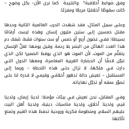
وفق ضوابط أخلاقية؟ والنتيجة كما نرى الآن– بكل وضوح –
كانت سقوطًا أخلاقيًا مريعًا ومفزعًا
.
وعلى سبيل المثال، فقد شهدت الحرب العالمية الثانية وحدها
مقتل خمسين إلى ستين مليون إنسان. وهذه ليست أرقامًا
بسيطة؛ ففي غضون أربع أو خمس أو ست سنوات فقط، سُفك دم
هذا العدد الهائل من البشر بلا رحمة. وقيل يومها: لعلّ الإنسان
يتعلّم من الموت، لأن الموت هو الذي يوقظ الضمير! لكن الذي
تبيّن لاحقًا أن الحضارة الغربية المعاصرة، ومعها الدول التي
دارت في فلكها، لا تزال حتى هذه اللحظة – وربما إلى
المستقبل – تعيش حالة تدهور أخلاقي وقيمي لا قدرة لنا على
تصوّر عمقه أو تخيّل نهاياته
.
وفي المقابل، نحن نعيش في بيئات مؤمنة؛ لدينا إيمان، ولدينا
قيم، ولدينا أخلاق، ولدينا مناسبات دينية، ولدينا أهل البيت
عليهم السلام، ومنظومة فكرية وروحية تحفظ هذه القيم وتمنع
تآكلها
.