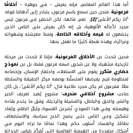
أما هذا العالم المعاصر، فإنه يعيش – في جوهره
–
أخلاقًا
فرعونية
.
فنحن حين نسمع باسم فرعون، يتبادر إلى أذهاننا قوله:
"
أنا ربكم الأعلى"
[2]
،
نعم، قالها، لكن الخطير في فرعون ليس
مجرد ادّعائه الألوهية، بل إنه كان يفرض على الناس الذين
يخضعون له
قيمه وأخلاقه الخاصة
، ونمط معيشته وشهواته
وغرائزه، وهذه نقطة كثيرًا ما نغفل عنها.
فحين نتحدث عن
الأخلاق الفرعونية
، فإننا لا نتحدث عن مرحلة
تاريخية منتهية، ولا عن شخصٍ اسمه فرعون فقط، بل عن
نموذج
حضاري متكرر
يقوم على الاستعلاء، واحتقار الإنسان، وإخضاعه
لمنظومة قيم يفرضها المتسلّط بوصفه مركز الحقيقة والسلطة
معًا
.
ففرعون لم يكن مجرد طاغية قال: "
أنا ربكم الأعلى"
، بل كان
صاحب
مشروع أخلاقي منحرف
؛ مشروع يُعيد تعريف الخير
والشر، والحق والباطل، والفضيلة والرذيلة، وفق ما يخدم بقاءه
وهيمنته
.
وفي هذا النموذج، تُشرعن القسوة، ويُبرَّر الظلم، ويُعاد
تشكيل وعي الناس حتى يصبح الذبح سياسة، والاستضعاف
نظامًا، والفساد أسلوب حكم. وهذا تمامًا ما نراه اليوم في
أشكال متعددة من الهيمنة العالمية التي تُقدَّم بلباس الحداثة