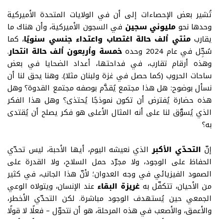
تُشير بعض الإحصاءات إلى أن في الولايات المتحدة الأميركية
وحدها نحو
مليوني سجين
في السجون الأميركية، وأن هناك ما
يقارب
مئتي ألف حالة اغتصاب واعتداء جنسي سنويًا
، كما
سُجِّل في عام 2024 وحده
خمسة وأربعون ألف حالة انتحار
.
وهذه أرقام تقارب، في فداحتها، أعداد الضحايا في بعض
ساحات الحروب (كما حصل في غزة ولبنان مثلا). وهنا يحق لنا أن
نسأل بوضوح
:
هل هذا مجتمع يُقدَّم بوصفه مجتمع القدوة؟ وهل
هذه حضارة يُفترض أن تكون نموذجًا يُحتذى؟ وهل هذا الفكر
الذي يُسوَّق لنا على أنه المثال الأعلى هو فكر يصلح أن يُقتدى
به؟
إنّ
التحدّي الأكبر
الذي نعيشه اليوم، أيها الأحبة، ليس تحدّي
الحفاظ على الوجود، ولا مجرّد حمل السلاح، ولا القدرة على
الصمود الفيزيائي في وجه العدوان؛ لأنّ هذا الجانب، في كثير
من الأحيان، تتكفّل به
غريزة البقاء
عند الإنسان، ويتولاه الوعي
الجمعي حين يُستهدف الوجود مباشرة
.
لكن التحدّي الأخطر،
والأعمق، والأصعب في هذه المرحلة، هو أن نتحوّل – فعلًا لا قولًا