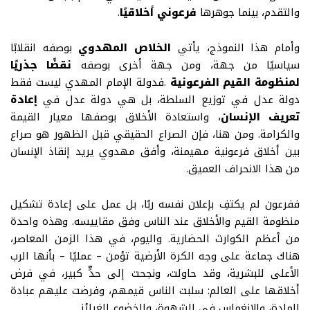
والتقدم، بينما جوهرها
فرعوني أخلاقيًا
.
وأمام هذا النموذج، يأتي
الخلاص المهدوي
بوصفه انقلابًا
سياسيًا من جهة، ومن جهة أخرى بوصفه
نقضًا جذريًا
لمنظومة القيم الفرعونية
.
فدولة الإمام المهدي ليست فقط
دولة عدل في توزيع السلطة، بل هي دولة عدل في
إعادة
تعريف الإنسان
، واستعادة الأخلاق بوصفها معيار القيمة
والكرامة. ومن هنا، فإن الصراع الحقيقي قبل الظهور هو صراع
بين أخلاق فرعونية مهيمنة، وأفق مهدوي يريد إنقاذ الإنسان
من هذا الانحراف العميق
.
ففرعون لم يكتفِ بإعلان نفسه ربًا، بل عمل على إعادة تشكيل
منظومة القيم والأخلاق عند الناس وفق مقاييسه. وهذه واحدة
من أعظم الكوارث الحضارية. واليوم، في هذا الزمن المعاصر،
هناك جماعة على وجه الكرة الأرضية تؤمن – عمليًا – بأنها الرب
الأعلى للبشرية، وقد حاولت، ونجحت إلى حدٍّ كبير، في فرض
أخلاقها على العالم
:
سلبت الناس قيمهم، وفرضت عليهم عبادة
المادة، والانغماس في الشهوة، والخضوع للغرائز
.