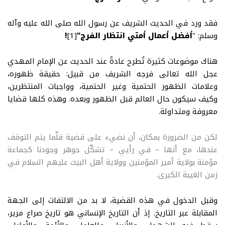
فقد ورد في الحديث الشريف عن رسول الله صلى الله عليه وآله
وسلم
:
"
أفضل أعمال أمتي انتظار الفرج"
[1]
!
هناك موضوعات كثيرة تُطرح عادةً عند الحديث عن الإمام المهدي
عجل الله تعالى فرجه الشريف من قبيل: حقيقة ظهوره،
وعلامات الظهور الحتمية وغير الحتمية، وواجبات المنتظرين،
وكيف سيكون حال العالم قبل الظهور وبعده. وهذه كلها قضايا
معروفة ومتداولة
.
لكن من الضرورة بمكان، أن نضيء على قضية قلّما يتم التوقف
عندها، مع أنها – في رأيي – تشكّل جوهر وجودنا كجماعة
مؤمنة بولاية أمير المؤمنين وولاية أهل البيت عليهم السلام في
زمن الغيبة الكبرى
.
وقبل الدخول في هذه القضية، لا بد من الالتفات إلى الجهة
المقابلة عبر التاريخ
.
إذ أن التاريخ الإنساني هو تاريخ صراع مرير،