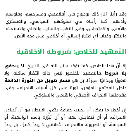
وقد رأينا آثار ذلك بوضوح في أفلامهم، ومسرحهم، وفنونهم،
وأدبهم، كما رأيناه في سلوكهم السياسي، والعسكري،
والأمني، والاقتصادي، وفي النهب، والسلب، والظلم، والاستعلاء،
والتكبّر، وغياب أي اعتبار إنساني أو أخلاقي على وجه الأرض
.
التمهيد للخلاص: شروطه الأخلاقية
إلا أنّ هذا الخلاص، كما تؤكد سنن الله في التاريخ،
لا يتحقق
بلا شروط
.
فالتمهيد للظهور ليس حالة انتظار ساكنة، ولا
شعورًا وجدانيًا مجردًا، بل هو
مسار طويل من الثورة الدائمة
داخل المجتمع المؤمن، ثورة على كل أسباب الانحراف، وفي
مقدمتها الانحراف الأخلاقي والقيمي والسلوكي
.
إن أخطر ما يمكن أن يصيب جماعةً تدّعي الانتظار هو أن تُهادن
الانحراف، أو أن تتعايش معه، أو أن تبرّره باسم الواقعية، أو
السياسة، أو الضرورة. فالانحراف الأخلاقي لا يبدأ كبيرًا، بل يبدأ