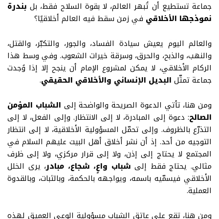
جماعة تستطيع أن تُبهر العالم، لا بقوة السلاح فقط، بل
بندرة
نموذجها الأخلاقي
في زمن سقط فيه العالم أخلاقيًا؟
والعالم اليوم يعيش سيادة الفساد، والجور، والتكبّر، والقتل،
والنهب، والذبح، والحرق، وسرقة خيرات الشعوب. وفي وسط هذا
الركام الأخلاقي، لا يمكن لمشروع الإمام أن ينجح إلا إذا وُجدت
جماعة تمثّل
البديل الإنساني والأخلاقي الحقيقي
.
ومن هنا، تأتي الدعوة الصريحة والواضحة إلى
الشباب المؤمن
الصالح
:
دعوة إلى المبادرة، لا إلى الانتظار
.
وإلى الفعل، لا إلى
التذرّع بالظروف
.
وإلى تحمّل المسؤولية الأخلاقية، لا إلى انتظار
التوجيه من أحد
.
إذ أن نشر أخلاق أهل البيت عليهم السلام في
المجتمع لا يحتاج إلى إذن، ولا إلى قرار مركزي، ولا إلى ظرف
مثالي. يحتاج فقط إلى
شباب واعٍ، شجاع، مبادر
، يرى الخلل
الأخلاقي فيسمّيه باسمه، ويواجهه بالحكمة، وبالثبات، وبالقدوة
العملية
.
ومن هنا، تقع على عاتق الشباب مسؤولية الوعي العميق لهذه