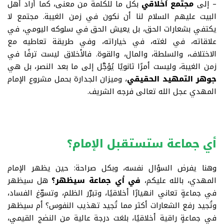
– إلى
مجتمع أخلاقي
بكل ما للكلمة من معنى، كما أراد أهل
البيت عليهم السلام لنا أن نكون في زمن الغيبة
.
مجتمع لا
يكتفي بشعارات الحق، بل يعيش الحق في سلوكه اليومي، في
علاقاته، في لغته، في خياراته، وفي طريقة تعاطيه مع
الاختلاف، والسلطة، والمال، والقوة
.
فالأخلاق ليست ترفًا في
زمن الغيبة، وليست أمرًا ثانويًا يُؤجَّل إلى ما بعد النصر، بل هي
جوهر التمهيد الحقيقي
، وميزان الجدارة بحمل مشروع الإمام
المهدي عجل الله تعالى فرجه الشريف
.
أي جماعة ستستقبل الإمام
؟
وهنا يفرض السؤال نفسه، وبكل صراحة
:
حين يظهر الإمام
المهدي، بالله عليكم،
في أي جماعة سيظهر؟
هل سيظهر
في جماعةٍ تعاني انهيارًا أخلاقيًا، وتبرّر الظلم، وتسوّغ الفساد،
وتُجيد رفع الشعارات أكثر مما تُجيد تهذيب النفوس؟ أم سيظهر
في جماعةٍ راقية أخلاقيًا، بلغت درجة عالية من النضج القيمي،