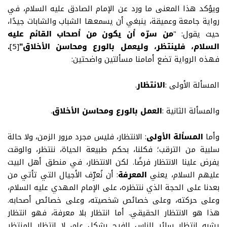
ويؤكد هذا المعنى ما ورد عن الإمام الصادق عليه السلام، في
رواية جامعة وعميقة، ينبغي أن يسمعها الشباب والشابات جيدًا،
حيث يقول
:
"
من سرّه أن يكون من أصحاب القائم عليه
السلام، فلينتظر، وليعمل بالورع ومحاسن الأخلاق"
[5]
.
فهذه الرواية تضع أمامنا مسألتين واضحتين
:
المسألة الأولى
:
الانتظار
.
والمسألة الثانية
:
العمل بالورع ومحاسن الأخلاق
.
وأما
المسألة الأولى
: الانتظار، فليس مجرد مرور الزمن، ولا حالة
سلبية من الترقب؛ فكلنا، بحكم طبيعة الحياة، ننتظر، والوقت
يفرض علينا الانتظار فرضًا. لكن الانتظار، في منطق أهل البيت
عليهم السلام، يعني
المعرفة
:
أن نُعرِّف الأجيال التي تأتي من
بعدنا على الحجة الذي ننتظره، على الإمام المهدي عليه السلام،
وعلى حركته، وعلى خصائص شخصيته، وعلى خصائص أصحابه.
هذا هو الانتظار الحقيقي. أما انتظار بلا معرفة، فهو انتظار
يشبه انتظار سائر الناس للفرج بشكل عام، لا انتظار المنتظر