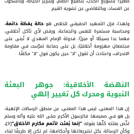
صغيرًا
:
بتسويغ الكذب، بتطبيع الظلم، وبتبرير الخيانة، وبالسكوت
عن الفساد، وبالتغاضي عن تشويه القيم
.
ولهذا، فإن التمهيد الحقيقي للخلاص هو
حالة يقظة دائمة
،
ومحاسبة مستمرة للنفس والجماعة، ورفض لأي تآكل أخلاقي،
مهما بدا بسيطًا أو مبررًا. فدولة الإمام المهدي لا تُبنى على
مجتمعاتٍ مهزومة أخلاقيًا، بل على جماعة تمرّست في مقاومة
الانحراف، واعتادت أن تقول "لا" حين يكون قول "لا" مكلفًا
.
النهضة الأخلاقية: جوهر البعثة
النبوية ومحرك كل تغيير إلهي
إن هذا المعنى، ليس هذا المعنى، عن منطق الرسالات الإلهية،
بل هو في صميمها. فالرسول الأكرم صلى الله عليه وآله وسلم
لخّص بعثته كلّها بقوله
:
"إنما بُعثت لأتمم مكارم الأخلاق"
[3]
،
وكأن الرسالة، بكل تشريعاتها وأحكامها، لم تكن إلا طريقًا لبناء