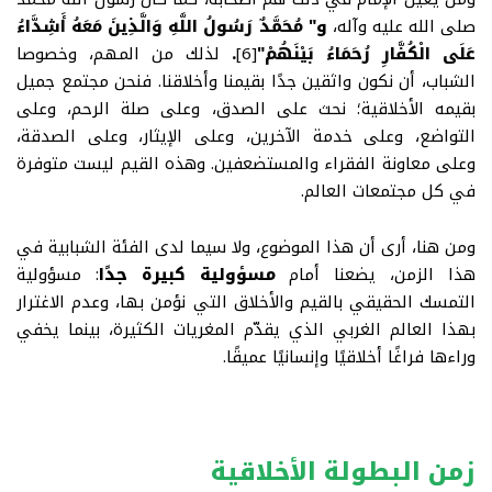
صلى الله عليه وآله،
و"
مُحَمَّدٌ رَسُولُ اللَّهِ وَالَّذِينَ مَعَهُ أَشِدَّاءُ
عَلَى الْكُفَّارِ رُحَمَاءُ بَيْنَهُمْ"
[6]
.
لذلك من المهم، وخصوصا
الشباب، أن نكون واثقين جدًا بقيمنا وأخلاقنا. فنحن مجتمع جميل
بقيمه الأخلاقية؛ نحث على الصدق، وعلى صلة الرحم، وعلى
التواضع، وعلى خدمة الآخرين، وعلى الإيثار، وعلى الصدقة،
وعلى معاونة الفقراء والمستضعفين. وهذه القيم ليست متوفرة
في كل مجتمعات العالم
.
ومن هنا، أرى أن هذا الموضوع، ولا سيما لدى الفئة الشبابية في
هذا الزمن، يضعنا أمام
مسؤولية كبيرة جدًا
:
مسؤولية
التمسك الحقيقي بالقيم والأخلاق التي نؤمن بها، وعدم الاغترار
بهذا العالم الغربي الذي يقدّم المغريات الكثيرة، بينما يخفي
وراءها فراغًا أخلاقيًا وإنسانيًا عميقًا
.
زمن البطولة الأخلاقية