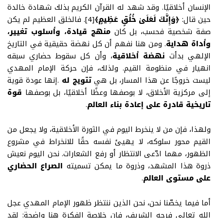
الإنسان أخلاقيًا
.
وقد شهد له القرآن الكريم بذلك شهادة خالدة
حين قال
:
﴿وَإِنَّكَ لَعَلَىٰ خُلُقٍ عَظِيمٍ﴾
[4]
.
فالخلق العظيم لم يكن
صفة شخصية فحسب، بل كان
منهج قيادة، وأسلوب تغيير،
وأداة هداية
.
ومن هنا نفهم أن كل نهضة حقيقية في التاريخ
الإلهي بدأت
نهضة أخلاقية
، وأن كل سقوط حضاري سبقه
انهيار في منظومة القيم. ولذلك، فإن حركة الإمام المهدي
ليست خروجًا عن هذا المسار، بل هي
تتويج له
.
إنها عودة قوية
إلى مركزية الأخلاق، لا بوصفها وعظًا أخلاقيًا، بل بوصفها
قوة
تاريخية قادرة على إعادة بناء العالم
.
ولهذا، فإن من لا ينخرط اليوم في الثورة الأخلاقية، ولا يجعل من
القيم محور سلوكه، لا يهيئ نفسه حقًا للانخراط في مشروع
الظهور، مهما ادّعى الانتظار أو رفع الشعارات
.
نحن اليوم نعيش
ذروة هذا المشهد، وذروة ما يمكن تسميته
الصراع الحضاري
على مستوى العالم
.
أما فيما يخصّنا نحن، نحن الذين ننتظر ظهور الإمام المهدي عجل
الله تعالى فرجه الشريف، فإن خلاصة الفكرة هنا واضحة: لقد