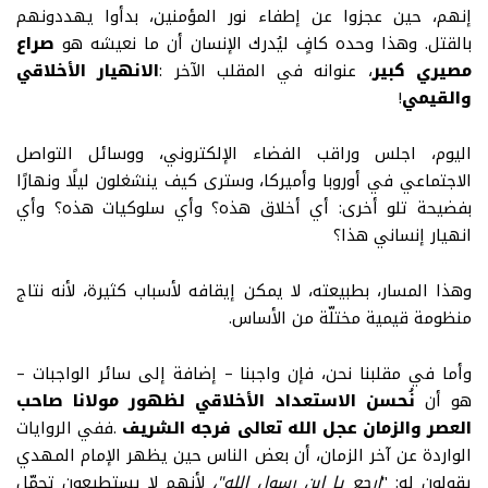
إنهم، حين عجزوا عن إطفاء نور المؤمنين، بدأوا يهددونهم
بالقتل. وهذا وحده كافٍ ليُدرك الإنسان أن ما نعيشه هو
صراع
مصيري كبير
، عنوانه في المقلب الآخر
:
الانهيار الأخلاقي
والقيمي
!
اليوم، اجلس وراقب الفضاء الإلكتروني، ووسائل التواصل
الاجتماعي في أوروبا وأميركا، وسترى كيف ينشغلون ليلًا ونهارًا
بفضيحة تلو أخرى
:
أي أخلاق هذه؟ وأي سلوكيات هذه؟ وأي
انهيار إنساني هذا؟
وهذا المسار، بطبيعته، لا يمكن إيقافه لأسباب كثيرة، لأنه نتاج
منظومة قيمية مختلّة من الأساس
.
وأما في مقلبنا نحن، فإن واجبنا – إضافة إلى سائر الواجبات –
هو أن
نُحسن الاستعداد الأخلاقي لظهور مولانا صاحب
العصر والزمان عجل الله تعالى فرجه الشريف
.
ففي الروايات
الواردة عن آخر الزمان، أن بعض الناس حين يظهر الإمام المهدي
يقولون له
:
"
ارجع يا ابن رسول الله"،
لأنهم لا يستطيعون تحمّل