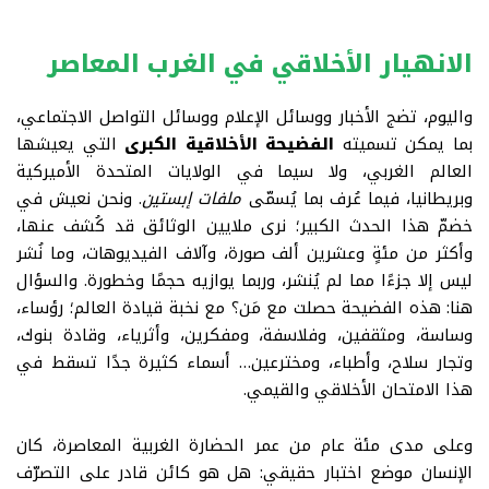
الانهيار الأخلاقي في الغرب المعاصر
واليوم، تضج الأخبار ووسائل الإعلام ووسائل التواصل الاجتماعي،
بما يمكن تسميته
الفضيحة الأخلاقية الكبرى
التي يعيشها
العالم الغربي، ولا سيما في الولايات المتحدة الأميركية
وبريطانيا، فيما عُرف بما يُسمّى
ملفات إبستين
.
ونحن نعيش في
خضمّ هذا الحدث الكبير؛ نرى ملايين الوثائق قد كُشف عنها،
وأكثر من مئةٍ وعشرين ألف صورة، وآلاف الفيديوهات، وما نُشر
ليس إلا جزءًا مما لم يُنشر، وربما يوازيه حجمًا وخطورة. والسؤال
هنا: هذه الفضيحة حصلت مع مَن؟ مع نخبة قيادة العالم؛ رؤساء،
وساسة، ومثقفين، وفلاسفة، ومفكرين، وأثرياء، وقادة بنوك،
وتجار سلاح، وأطباء، ومخترعين… أسماء كثيرة جدًا تسقط في
هذا الامتحان الأخلاقي والقيمي
.
وعلى مدى مئة عام من عمر الحضارة الغربية المعاصرة، كان
الإنسان موضع اختبار حقيقي
:
هل هو كائن قادر على التصرّف