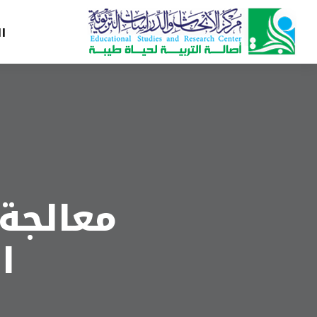
ا
معالجة
ا