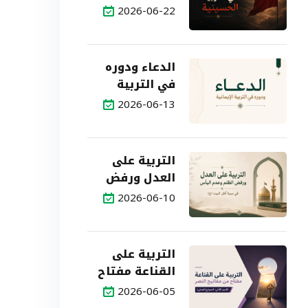
2026-06-22
الدعاء ودوره
في التربية
الإيمانية
2026-06-13
التربية على
العدل ورفض
الظلم وعدم
2026-06-10
اليأس في
سيرة أهل
البيت (ع)
التربية على
القناعة مفتاح
من مفاتيح
2026-06-05
النصر (الجزء