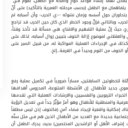
 يمكن لهما إنشاء قواعد حوارٍ واضحة مع الطفل، تقوم في
يتفاهمان مع الطفل (بحسب مرحلته العمرية بالتأكيد) على أنّ
م يتحاوران حول أسسه وزمان نشوئه -–ي الحرب- وأن أسبابه لم
حرب، وبالتالي فإنَّ وجود الخطر الذي كان حين الحرب قد تراجع
ج، حيثُ إنّ عملية التفهيم والاقناع، هي مسألة قد تأخذ وقتاً،
 والعقلاني لموضوع إزالة الخوف بتبيين زوال أسبابه، لذلك على
كذلك في الإجراءات العملية المواكبة له، من قبيل الصبر على
أو الخوف من النوم وحيداً في الغرفة...إلخ.
ّلة للخطوتين السابقتين، مساراً ضرورياً في تكميل عملية رفع
وي جديد للأطفال. إن الأنشطة المتنوعة، المدروس أهدافها
خبراء التربويين والنفسيين، والارشادات العملية التي تقدمها
فية والمنطقية للأطفال وهو أمرٌ مؤثِّرٌ جداً في تعديل الرؤية
اك إمكانية واقعية لإيجاد فضاء آمنٍ (فالخوف إذن ليس مطلقاً
جتماعية جديدة مع العديد من الأطفال الذين هم في مثل سنّه
ت إشراف الأهل أو الراشدين المختصين) بحيث يدرك الطفل أن