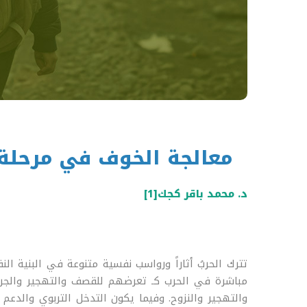
معالجة الخوف في مرحلة 
د. محمد باقر كجك
[1]
تترك الحربُ أثاراً ورواسب نفسية متنوعة في البنية ا
مباشرة في الحرب كـ تعرضهم للقصف والتهجير والجرح
والتهجير والنزوح. وفيما يكون التدخل التربوي والدعم