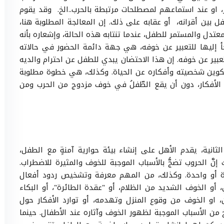
 او عند استماعهم لمصطلحات مرتبطة بالحرب..الخ. وقد يقوم
ل بين أقرانه، أو عقابه على ذلك. إن المعالجة المطلوبة هنا،
عتدل والمستمر للطفل، عندما تنتابه هذه الحالة، وإشعاره بأنه
جأ إليها للتعبير عن خوفه، هي جهة دائمة الحضور في حالاته
بير عن خوفه. إن هذا الاحتضان يبدي للطفل عن احترام والديه
 تكوين شخصيته وأفكاره عن الحياة. وكذلك، هي خطوة مطلوبة
الأفكار، دون أن يقع الطّفلُ في خوف مزدوج من الحرب ومن
انية، يقدم الأهل على إنشاء بيئة حوارية آمنةٍ مع الطفل،
 الحروب تضجُّ بالأسباب الموجبة للخوف والمثيرة للاضطراب.
 أو واحدة. وكذلك، من المهم معرفة وتشخيص ردود أفعال
، أو الخوف الشديد من الظلام، أو "عقدة الطائرة"، أو البكاء
ن، او الخوف من وقوع المنزل وتهدمه، أو توارد الأفكار حول
 من الأسباب الموجبة لظهور الخوف وآثاره عند الأطفال. حينما