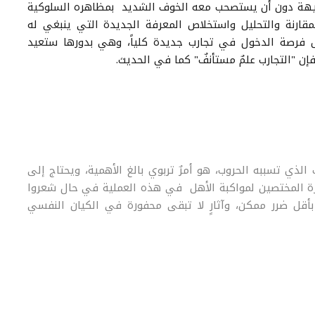
لشبيهة دون أن يستصحب معه الخوف الشديد بمظاهره السلوكية
لمقارنة والتحليل واستخلاص المعرفة الجديدة التي ينبغي له
ل فرصة الدخول في تجارب جديدة كلياً، وهي بدورها ستعيد
 فإن "التجارب علمٌ مستأنفٌ" كما في الحديث.
لذي تسببه الحروب، هو أمرٌ تربوي بالغ الأهمية، ويحتاج إلى
شارة المختصين لمواكبة الأهل في هذه العملية في حال شعروا
 بأقل ضرر ممكن، وآثارٍ لا تبقى محفورة في الكيان النفسي