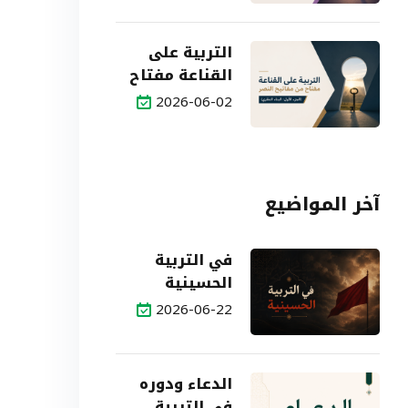
الثاني: النموذج
العملي)
التربية على
القناعة مفتاح
من مفاتيح
2026-06-02
النصر (الجزء
الأول: البناء
النظري)
آخر المواضيع
في التربية
الحسينية
2026-06-22
الدعاء ودوره
في التربية