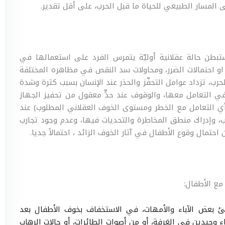
 المسار الطبيعي للحياة ما قبل الحرب، على أقل تقدير.
تستبطن حالة عقلانية أوليّة يتمرس الفرد على استعمالها في
او احتمالات الضرر، ومحاولات سد النقص في مظاهره المختلفة
رب، تزداد عوامل التحفّز والحذر عند الإنسان بسبب كثرة وشدة
 في التعامل معها، والوقوف عند حدٍّ معقول من تحفيز الجهاز
أي التعامل مع الخطر ومستوى الخوف العقلاني المطلوب) عند
، وإدراك منطق المخاطرة والتحديات فيها، وعدم وجود تجارب
حتمال وقوع الأطفال في آثار الخوف الزائد ، احتمالاً جديا.
مع الأطفال:
بعض الآباء والأمهات، في الاستخفاف بخوف الأطفال بعد
ء وحيدين في الغرفة، أو من أصوات الطائرات، أو حالات الرهاب