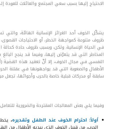
الاحتياج إليها بسبب سعي المجتمع والعائلات للعودة إلى
يشكّل الخوف أحد الغرائز الإنسانية الهامّة، والتي 
ظروف متنوعة كمواجهة الخطر، أو الاحتياجات القصوى، 
في الحياة الإنسانية. ولكن، وبسبب ظروف حادة كحالة الح
المخاطر التي قد يتعرّض إليها، وفيما قد ينجح البالغ
النفسي في مجال الخوف، إلا أنَّ تعقيد هذه القضية (
الأطفال والصعوبة التي قد يواجهونها في عقلنة الحرب
سابقة أو مدركات قبلية خاصة بالحرب وأجوائها، تجعل من ا
وفيما يلي بعض المعالجات المقترحة والضرورية للتعامل 
أولاً: احترام الخوف عند الطفل وتقديره
،
يخطئ 
الحرب، من قبيل الخوف الذي يبديه الأطفال من البقا