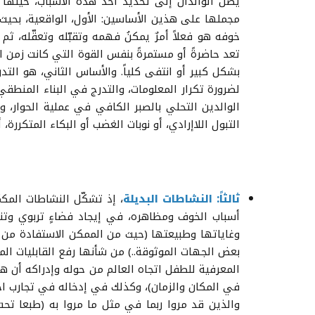
يصل الوالدان إلى تحديد أحد هذه الأسباب، حينها
مجملها على هذين الأساسين: الأول، الواقعية، بحيث 
خوفه هو فعلاً أمرٌ يمكنُ فهمه وتقبّله وتعقّله، ث
تعد حاضرةً أو مستمرةً بنفس القوة التي كانت زمن ال
بشكل كبير أو انتفى كلياً. والأساس الثاني، هو التدر
لضرورة تكرار المعلومات، والتدرج في البناء المنطقي
الوالدين التحلي بالصبر الكافي في عملية الحوار، و
التبول اللاإرادي، أو نوبات الغضب أو البكاء المتكررة، 
ثالثاً: النشاطات البديلة
، إذ تشكّل النشاطات المكم
أسباب الخوف ومظاهره، في إيجاد فضاءٍ تربوي وتنم
وغاياتها وطبيعتها (حيث من الممكن الاستفادة من ال
بعض الجهات الموثوقة..) من شأنها رفع القابليات المعر
المعرفية للطفل اتجاه العالم من حوله وإدراكه أن هن
في المكان والزمان)، وكذلك في إدخاله في تجارب ا
والذين قد مروا ربما في مثل ما مروا به (طبعا تح