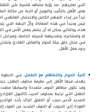
التي تعتريهم عند رؤية مشاهد قاسية على التلفاز،
بعض الأهل بالتأنيب والتوبيخ أو الحط من مكانة الطف
تبدأ من إبداء التفهم الكامل والاحتضان العاطفي الم
ليس وحيداً في هذه المعاناة، وأنّ الجهة التي يل
هذه، وبالتالي يمكن له أن يشعر ببعض الأمن في التع
له ولمشاعره، وتقديرهما لتجربته الخاصة، ولمراحل
في مجال خلق بيئة للحوار والنقاش الهادئ وتبادل 
ردود فعل الأهل.
ثانياً: الحوار والتفاهم مع الطفل
،
في الخطوة الث
يهدف فيها الأهل إلى معرفة مخاوف الطفل، حيث إنَّ
وقد تكون مظاهر الخوف متعددة واسبابها متعددة
الطفل التي ترتبط بمخاوف الحرب، كالتبول اللاإرادي
الشديد لأدنى سبب، أو التعلق الزائد بأحد الوالدي
العودة إلى الحروب، أو الخوف الشديد من الموت..إلخ