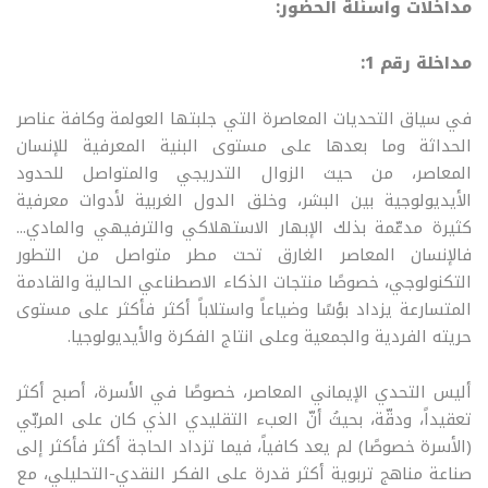
مداخلات وأسئلة الحضور:
مداخلة رقم 1:
في سياق التحديات المعاصرة التي جلبتها العولمة وكافة عناصر
الحداثة وما بعدها على مستوى البنية المعرفية للإنسان
المعاصر، من حيث الزوال التدريجي والمتواصل للحدود
الأيديولوجية بين البشر، وخلق الدول الغربية لأدوات معرفية
كثيرة مدعّمة بذلك الإبهار الاستهلاكي والترفيهي والمادي...
فالإنسان المعاصر الغارق تحت مطر متواصل من التطور
التكنولوجي، خصوصًا منتجات الذكاء الاصطناعي الحالية والقادمة
المتسارعة يزداد بؤسًا وضياعاً واستلاباً أكثر فأكثر على مستوى
حريته الفردية والجمعية وعلى انتاج الفكرة والأيديولوجيا
.
أليس التحدي الإيماني المعاصر، خصوصًا في الأسرة، أصبح أكثر
تعقيداً، ودقّة، بحيثُ أنّ العبء التقليدي الذي كان على المربّي
(الأسرة خصوصًا) لم يعد كافياً، فيما تزداد الحاجة أكثر فأكثر إلى
صناعة مناهج تربوية أكثر قدرة على الفكر النقدي-التحليلي، مع