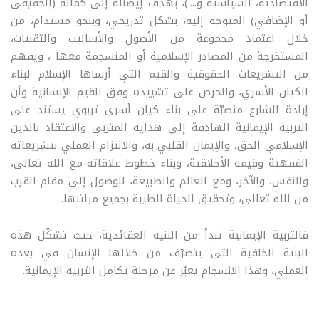
الاقتصادية، السياسية و....)، بهدف إيصاله إلى كماله (الحقيقي
أو الإضافي) المتوجه إليه، بشكل تدريجي، وبنحو مستدام، من
خلال اعتماد مجموعة من الأصول والأساليب والتقنيات،
المستخرجة من المصادر الإسلامية أو المنسجمة معها ، ويفهم
من التشريعات الحقوقية والقيم التي أرساها الإسلام لبناء
الكيان الأسري، والحرص على تشييده وفق القيم الإنسانية وأن
إرادة الشارع منصبّة على بناء كيان أسري تربوي يستند على
التربية الإيمانية الهادفة إلى هداية المتربي والاعتقاد بالدين
الإسلامي الحق، والإيمان القلبي به، والالتزام العملي بتشريعاته
الفقهية وقيمه الأخلاقية، وبناء خطوط علاقاته مع الله تعالى،
والنفس، والآخر، ومع العالم والطبيعة، للوصول إلى مقام القرب
من الله تعالى، وتحقيق الحياة الطيبة بجميع مراتبها.
فالتربية الإيمانية تبدأ من البنية العقائدية، حيث تشكّل هذه
البنية الخلفية التي يتصرّف من خلالها الإنسان في بعده
العملي، وهذا الانسجام يعبّر عن مرحلة تكامل التربية الإيمانية.