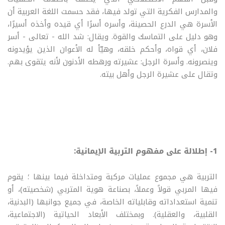
والمدارس الفكرية التي تولد فيها، فقد حسمت اللغة العربية أن
الأسرة هي الدرع الحصينة، وأسره أسرًا أي قيده وأخذه أسيرًا،
وهو دليل على التماسك والقوة. ويقال: شد الله - تعالى - أسر
فلان، أي قواه، وأحكم خلقه، وهيّأ له الأعوان الذين يؤيدونه
وينصرونه. وأسرة الرجل: عشيرته ورهطه الأدنون لأنه يتقوى بهم.
وتقال على عشيرة الرجل وأهل بيته.
1- إطلالة على مفهوم التربية الإيمانية:
التربية هي مجموع عمليات مركبة ومتداخلة فيما بينها ؛ يقوم
فيها المربي قولاً وعملاً، بصناعة هوية المتربي (شخصيته)، أو
تنمية استعداداته وقابلياته الخاصة، في جميع جوانبها (البدنية،
القلبية، والعقلية). وبمختلف الأبعاد الحياتية (الاجتماعية،