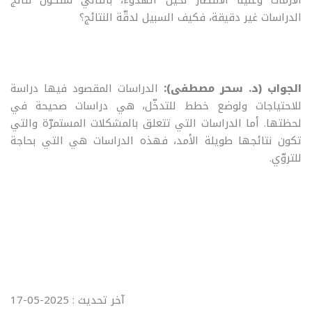
الأزمات وعلينا الانتظار لحين الهدوء، بالتالي ستكون نتائج
الدراسات غير دقيقة، فكيف السبيل لدقّة النتائج؟
الجواب (د. سحر مصطفى):
الدراسات المقصود فيها دراسة
للاحتياجات ولوضع خطط للتدخّل، هي دراسات صحيحة في
لحظتها. أما الدراسات التي تتعلق بالمشكلات المستمرّة والتي
تكون نتائجها طويلة الأمد، فهذه الدراسات هي التي بحاجة
للتروّي.
آخر تحديث : 2025-05-17