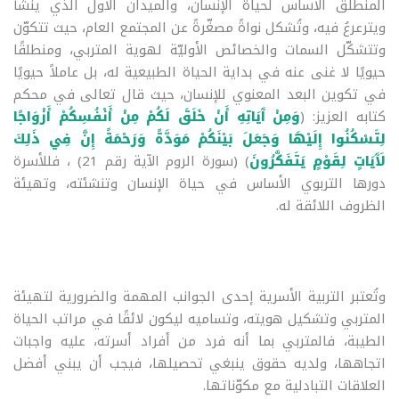
المنطلقَ الأساس لحياة الإنسان، والميدان الأول الذي ينشأ
ويترعرعُ فيه، وتُشكل نواةً مصغّرةً عن المجتمع العام، حيث تتكوّن
وتتشكّل السمات والخصائص الأوليّة لهوية المتربي، ومنطلقًا
حيويًا لا غنى عنه في بداية الحياة الطبيعية له، بل عاملاً حيويًا
في تكوين البعد المعنوي للإنسان، حيث قال تعالى في محكم
كتابه العزيز: (
وَمِنْ آَيَاتِهِ أَنْ خَلَقَ لَكُمْ مِنْ أَنْفُسِكُمْ أَزْوَاجًا
لِتَسْكُنُوا إِلَيْهَا وَجَعَلَ بَيْنَكُمْ مَوَدَّةً وَرَحْمَةً إِنَّ فِي ذَلِكَ
لَآَيَاتٍ لِقَوْمٍ يَتَفَكَّرُونَ
) (سورة الروم الآية رقم 21) ، فللأسرة
دورها التربوي الأساس في حياة الإنسان وتنشئته، وتهيئة
الظروف اللائقة له.
وتُعتبر التربية الأسرية إحدى الجوانب المهمة والضرورية لتهيئة
المتربي وتشكيل هويته، وتساميه ليكون لائقًا في مراتب الحياة
الطيبة، فالمتربي بما أنه فرد من أفراد أسرته، عليه واجبات
اتجاهها، ولديه حقوق ينبغي تحصيلها، فيجب أن يبني أفضل
العلاقات التبادلية مع مكوّناتها.