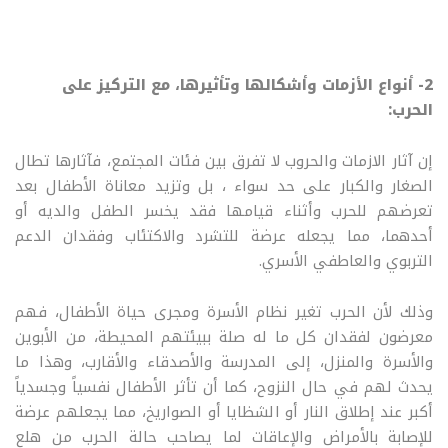
2- أنواع الأزمات وأشكالها وتأثيرها، مع التركيز على
الحرب:
إن آثار الازمات والحروب لا تفرق بين فئات المجتمع، فآثارها تطال
الصغار والكبار على حد سواء ، بل وتزيد معاناة الأطفال بعد
تعرضهم للحرب وأثناء قيامها فقد يخسر الطفل والديه أو
أحدهما، مما يجعله عرضة للتشرد والاكتئاب وفقدان الدعم
التربوي والعاطفي الأسري.
وذلك لأن الحرب تغير نظام الأسرة ومجرى حياة الأطفال، فهم
معرضون لفقدان كل ما له صلة ببيئتهم المحيطة، من الأبوين
والأسرة والمنزل، إلى المدرسة والأصدقاء والأقارب، وهذا ما
يحدث لهم في حال النزوح، كما أن تأثر الأطفال نفسياً وجسدياً
أكبر عند إطلاق النار أو الشظايا أو الصواريخ، مما يجعلهم عرضة
للإصابة بالأمراض والإعاقات لما يصاحب حالة الحرب من هلع