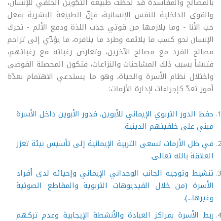
بالمصالح والمفاسدة قد لحظت طبيعة التكوين الخلقي للإنسان،
والقوى الداخلية للنفس الإنسانية، فإنّ الطبيعة البشرية بفعل
حب الأنا - وما يلازمها من قوتي جذب اللذة ودفع الألم - تحرك
الإنسان نحو كسب ما يلائمه وطرد ما ينافره، ما يؤدّي إلى تزاحم
مصالح الفرد مع مصالح الآخرين، وتعارض رغباته مع رغباتهم،
فتنشأ بسبب ذلك المشاحنات والنزاعات، فتكون المحصلة الفوضى
واختلال نظام الأسرة والحياة، وهو ما يستدعي الاهتمام بعدّة
أمور تعدّ كإجراءات لإدارة الأزمات:
حفظ الدور التربوي الإيماني للأبوين، فدور الأبوين داخل الأسرة
مبني على خلفيتهم الدينية.
في ظل الأزمات تسعى التربية الإيمانية إلى تأسيس بيئة تعزز
العلاقة بالله تعالى.
تنشيط وتوجيه الجانب الوجداني الإيماني وإحيائه لدى أفراد
الأسرة (من خلال الفيديوهات التربوية والمقاطع الصوتية
وغيرها...).
ربط الأسرة بمراكز العبادة والأنشطة الإيجابية وعدم تركهم