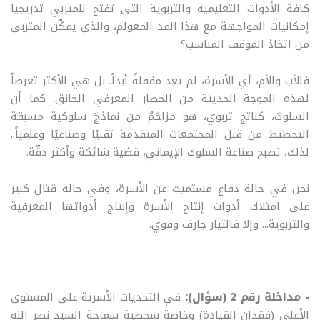
كافة الأدوات التعليمية والتربوية التي تفتح للمتربي تدريجيا
إمكانيات المواجهة مع هذا المد المعولم، والذي يمكّن المتربي
من اتخاذ الموقف المناسب؟
فالأب والأم، أي الأسرة، لم تعد مقفلةً أبداً. بل هي الأكثر تعرضاً
لهذه الموجة الحديثة من الحصار المعرفي الخانق
.
كما أن
السلوكَ، كناتج تربوي، هو مزاحَمٌ من نماذجَ سلوكية مسبقة
التخطيط من قبل المجتمعات المتقدمة تقنيًا وصناعيًا وعلمياً..
لذلك، تصبح صناعة السلوك الإيماني، قضية شائكة وأكثر دقّة
.
نحن في حالة دفاع مستميت عن الأسرة، وفي حالة قتال كبير
على امتلاك أدوات إنتاج الأسرة وإنتاج أدواتها المعرفية
والتربوية... وإلا فالتيار جارف وقوي
.
- مداخلة رقم 2 (سؤال):
في التحديات الأسرية على المستوى
الأعلى (فقدان القيادة) وخاصة شخصية سماحة السيد نصر الله