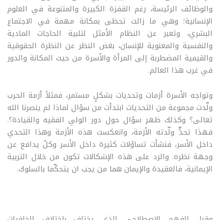
والوظائف الرئيسة، رغم القفزة الكبيرة والمتنوعة في العلوم
الإنسانية؛ وهي ما زالت تحظى بمكانة مهمة في الاجتماع
البشري، وتعبر عن النظام الأمثل لتلبية الحاجات المادية
والنفسية والمعنوية للإنسان، بغض النظر عن النظرة الحقوقية
والقيمية المضطربة إلى المرأة والأسرة من حيث المكانة والدور
في غرب هذا العالم.
وتواجه الأسرة أزمات وتحديات بشكلٍ مستمر، فمثلاً أزمة الحرب
ولّدت مجموعة من التحديات ابتدأت من سؤال لماذا لم ينصرنا الله
تعالى؟ وكذلك ظهر سؤال حول دور الولي الفقيه والقيادة؟.
فهذا تحدٍّ ولّدته الأزمة، وانعكست هذه الأزمة وهذا التحدي
داخل الأسر، فنشأت تساؤلات كثيرة داخل الأسر وكلٌ يدافع عن
وجهة نظره. والرد على هذه الإشكالات تكون من خلال التربية
الإيمانية، فالعقيدة والإيمان هما من يجب ان يتحكّما بالسلوك.
وقبل الفهم الاصطلاحي الذي يختلف باختلاف الخلفيات