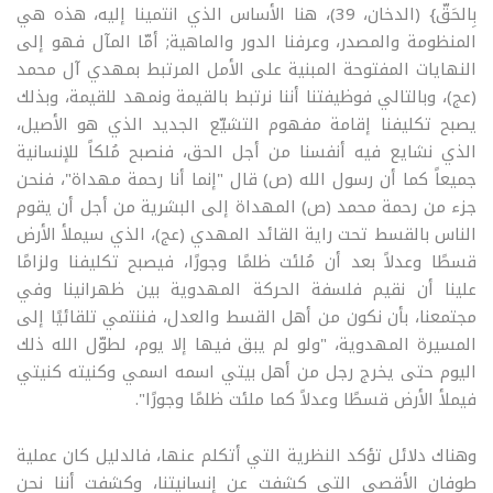
بِالحَقّ} (الدخان، 39)، هنا الأساس الذي انتمينا إليه، هذه هي
المنظومة والمصدر، وعرفنا الدور والماهية; أمّا المآل فهو إلى
النهايات المفتوحة المبنية على الأمل المرتبط بمهدي آل محمد
(عج)، وبالتالي فوظيفتنا أننا نرتبط بالقيمة ونمهد للقيمة، وبذلك
يصبح تكليفنا إقامة مفهوم التشيّع الجديد الذي هو الأصيل،
الذي نشايع فيه أنفسنا من أجل الحق، فنصبح مُلكاً للإنسانية
جميعاً كما أن رسول الله (ص) قال "إنما أنا رحمة مهداة"، فنحن
جزء من رحمة محمد (ص) المهداة إلى البشرية من أجل أن يقوم
الناس بالقسط تحت راية القائد المهدي (عج)، الذي سيملأ الأرض
قسطًا وعدلاً بعد أن مُلئت ظلمًا وجورًا، فيصبح تكليفنا ولزامًا
علينا أن نقيم فلسفة الحركة المهدوية بين ظهرانينا وفي
مجتمعنا، بأن نكون من أهل القسط والعدل، فننتمي تلقائيًا إلى
المسيرة المهدوية، "ولو لم يبق فيها إلا يوم، لطوّل الله ذلك
اليوم حتى يخرج رجل من أهل بيتي اسمه اسمي وكنيته كنيتي
فيملأ الأرض قسطًا وعدلاً كما ملئت ظلمًا وجورًا".
وهناك دلائل تؤكد النظرية التي أتكلم عنها، فالدليل كان عملية
طوفان الأقصى التي كشفت عن إنسانيتنا، وكشفت أننا نحن