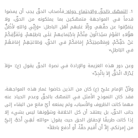
1.
التمسّك بالحقّ والاجتماع حوله:
فأصحاب الحقّ يجب أن يمضوا
قدماً في المواجهة متمسّكين بما يملكونه من الحقّ، ولا
يتفرّقوا عن حقّهم، وإلّا غلبهم أهل الباطل: «وَإِنِّي وَاللهِ لأظُنُّ
هؤُلاءِ القَوْمَ سَيُدَالُونَ مِنْكُمْ بِاجْتِماعِهمْ عَلَى بَاطِلِهمْ، وَتَفَرُّقِكُمْ
عَنْ حَقِّكُمْ، وَبِمَعْصِيَتِكُمْ إِمَامَكُمْ في الحَقِّ، وَطَاعَتِهِمْ إِمَامَهُمْ
.
في البَاطِلِ»
وعن دور هذه العزيمة والإرادة في نصرة الحقّ يقول (ع): «وَلاَ
.
يُدْرَكُ الْحَقُّ إِلاَ بِالْجِدِّ»
ولأنّ الإمام عليّ (ع) كان من الذين خاضوا غمار هذه المواجهة،
فقد كان النموذج الأمثل في التمسّك بالحقّ وعدم الحياد عنه
مهما كانت الظروف والأسباب، ولم يمنعه أيّ مانع من البقاء إلى
جانب الحقّ، بل يعتقد أن كل الخلافة وشؤونها ليس بشيء إلا
إذا كانت طريقًا لإحقاق الحق حيث يقول: «والله لَهِيَ أَحَبُّ إِليَّ
.
من إِمرتكم، إِلاّ أَن أُقيم حقّاً، أَو أَدفع باطلاً»