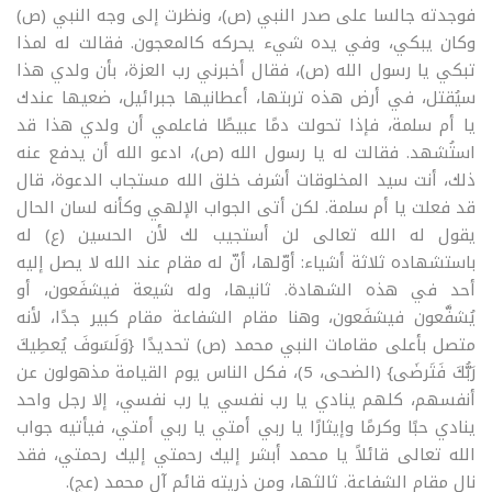
فوجدته جالسا على صدر النبي (ص)، ونظرت إلى وجه النبي (ص)
وكان يبكي، وفي يده شيء يحركه كالمعجون. فقالت له لمذا
تبكي يا رسول الله (ص)، فقال أخبرني رب العزة، بأن ولدي هذا
سيُقتل، في أرض هذه تربتها، أعطانيها جبرائيل، ضعيها عندك
يا أم سلمة، فإذا تحولت دمًا عبيطًا فاعلمي أن ولدي هذا قد
استُشهد. فقالت له يا رسول الله (ص)، ادعو الله أن يدفع عنه
ذلك، أنت سيد المخلوقات أشرف خلق الله مستجاب الدعوة، قال
قد فعلت يا أم سلمة. لكن أتى الجواب الإلهي وكأنه لسان الحال
يقول له الله تعالى لن أستجيب لك لأن الحسين (ع) له
باستشهاده ثلاثة أشياء: أوّلها، أنّ له مقام عند الله لا يصل إليه
أحد في هذه الشهادة. ثانيها، وله شيعة فيشفَعون، أو
يُشفَّعون فيشفَعون، وهنا مقام الشفاعة مقام كبير جدًا، لأنه
متصل بأعلى مقامات النبي محمد (ص) تحديدًا {وَلَسَوفَ يُعطِيكَ
رَبُّكَ فَتَرضَى} (الضحى، 5)، فكل الناس يوم القيامة مذهولون عن
أنفسهم، كلهم ينادي يا رب نفسي يا رب نفسي، إلا رجل واحد
ينادي حبًا وكرمًا وإيثارًا يا ربي أمتي يا ربي أمتي، فيأتيه جواب
الله تعالى قائلاً يا محمد أبشر إليك رحمتي إليك رحمتي، فقد
نال مقام الشفاعة. ثالثها، ومن ذريته قائم آل محمد (عج).