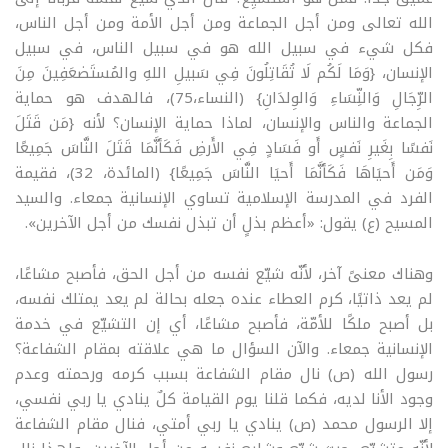
الله تعالى ومن أجل الجماعة ومن أجل الأمة ومن أجل الناس،
فكل شيء في سبيل الله هو في سبيل الناس، في سبيل
الإنسان، {وَمَا لَكُم لَا تُقَاتِلُونَ فِي سَبيلِ اللهِ والمُستَضعَفِينَ مِنَ
الرِّجَالِ وَالنِّسَاءِ وَالوِلدَانِ} (النساء،75)، فالهدف هو حماية
الجماعة والناس والإنسان، لماذا حماية الإنسان؟ لأنه {مَن قَتَلَ
نَفسًا بِغَيرِ نَفسٍ أَو فَسَادٍ فِي الأَرضِ فَكَأنَّمَا قَتَلَ النَّاسَ جَمِيعًا
وَمَن أَحيَاهَا فَكَأنَّمَا أَحيَا النَّاسَ جَمِيعًا} (المائدة، 32)، فقيمة
الفرد في المدرسة الإسلامية تساوي الإنسانية جمعاء. والسيد
المسيح (ع) يقول: «أعظم بذلٍ أن تبذل نفسك من أجل الآخرين».
وهناك معنىً آخر، لأنّه شيّع نفسه من أجل الحق، فأصبح مشاعًا،
لم يعد ذاتيًا، كرم العطاء عنده جعله بحالة لم يعد يمتلك نفسه،
بل أصبح ملكًا للأمّة، فأصبح مشاعًا، أي إن التشيّع في خدمة
الإنسانية جمعاء. والآن السؤال ما هي علاقته بمقام الشفاعة؟
رسول الله (ص) نال مقام الشفاعة بسبب كرمه ورحمته وعدم
وجود الأنا لديه، فكما قلنا يوم القيامة كلٌ ينادي يا ربي نفسي،
إلا الرسول محمد (ص) ينادي يا ربي أمتي، فنال مقام الشفاعة