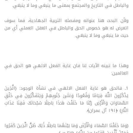
والباطل في التاريخ والمجتمع بمعنى ما ينبغي وما لا ينبغي.
ولأن البحث هنا عنوانه ومفصله التربية الجهادية، فما سوف
اتعرض له هو خصوص الحق والباطل في العقل العملي أي من
حيث ما ينبغي وما لا ينبغي.
وهذا ما تبينه الآيات لنا فان غاية الفعل الالهي هو الحق في
العالمين:
1ـ فالحق هو غاية الفعل الالهي في نشأة الوجود: {الَّذِينَ
يَذْكُرُونَ اللَّهَ قِيَامًا وَقُعُودًا وَعَلَىٰ جُنُوبِهِمْ وَيَتَفَكَّرُونَ فِي خَلْقِ
السَّمَاوَاتِ وَالْأَرْضِ رَبَّنَا مَا خَلَقْتَ هَـٰذَا بَاطِلًا سُبْحَانَكَ فَقِنَا عَذَابَ
النَّارِ} ﴿١٩١ آل عمران﴾.
{وَمَا خَلَقْنَا السَّمَاءَ وَالْأَرْضَ وَمَا بَيْنَهُمَا بَاطِلًا ذَٰلِكَ ظَنُّ الَّذِينَ كَفَرُوا