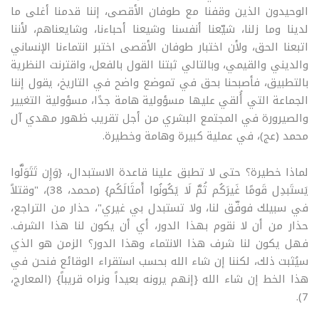
الوحيدون الذين وقفنا مع طوفان الأقصى، إننا قدمنا أغلى ما
لدينا وما زلنا، شيّعنا أنفسنا وشيعنا أحباءنا، وشايعناهم، لأننا
اتبعنا الحق، ولأن اختبار طوفان الأقصى اختبر انتماءنا الإنساني
والديني والقيمي، وبالتالي ثبتنا القول بالفعل، واقترنت النظرية
بالتطبيق، فأصبحنا بحق في تموضع واضح في التاريخ، يقول إننا
الجماعة التي أُلقي عليها مسؤولية هامة جدًا، مسؤولية التغيير
والصيرورة في المجتمع البشري من أجل تقريب ظهور مهدي آل
محمد (عج)، في عملية كبيرة وهامة وخطيرة.
لماذا خطيرة؟ حتى لا تطبق علينا قاعدة الاستبدال، {وَإِن تَتَوَلَّوا
يَستَبدِل قَومًا غَيرَكُم ثُمَّ لَا يَكُونُوا أَمثَالَكُم} (محمد، 38)، "وقتلاً
في سبيلك فوفّق لنا، ولا تستبدل بي غيري"، حذار من التراجع،
حذار من أن لا نقوم بهذا الدور، أي أن يكون لنا هذا الشرف.
فهل يكون لنا شرف هذا الانتماء وهذا الدور؟ الزمن هو الذي
سيُثبت ذلك، لكننا إن شاء الله بحسب استقراء الوقائع فنحن في
هذا الخط إن شاء الله {إنهم يرونه بعيداً ونراه قريباً} (المعارج،
7).