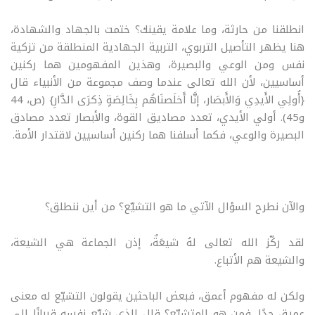
انطلقنا من حارثة، وما علامة يقينك؟ ختمت بالجهاد والشهادة،
هنا يظهر التأصيل التربوي، التربية الجهادية المنطلقة من تزكية
نفس ومن الوعي والبصيرة، وهذين المفهومين هما ركنين
أساسيين، لأن الله تعالى عندما وصف مجموعة من الأنبياء قال
{أُولِي الأَيدِي وَالأَبصَار، إنَّا أَخلَصنَاهُم بِخَالِصَةٍ ذِكرَى الدَّارِ} (ص، 44
و45). أولي الأيدي، تعدد مصاديق القوة، والأبصار تعدد مصادق
البصيرة والوعي، فكما أسلفنا هما ركنين أساسيين لاقتدار الأمة.
والآن نطرح السؤال الآتي ما هو التشيّع؟ من أين ننطلق؟
لقد ركّز الله تعالى لهُ شيعَةٌ، إذن الجماعة هي الشيعة،
والشيعة هم الأتباع.
ولكن له مفهوم أعمق، فبعض الباحثين يقولون التشيّع له معنى
عميق جدًا. فمن هو المتشيِّع؟ قال الذي شيّع نفسه قربانًا إلى