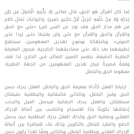
لما كان القرآن هو الحق، قال تعالى {لا يَأْتِيهِ الْبَاطِلُ مِن بَيْنِ
يَدَيْهِ وَلا مِنْ خَلْفِهِ تَنزِيلٌ مِّنْ حَكِيمٍ حَمِيدٍ}. والروايات تمثل كلام
من هم مدار الحق فقد ورد عن النبي (ص)
«
علي مع الحق
والقرآن والحق والقرآن مع علي ولن يفترقا حتى يَرِدا علي
الحوض
»
وبامتلاكنا بوضوح لهذين المفهومين، نستطيع
.
تطبيقهما بعد ذلك على مصاديقهما الخارجية، فبدون المعرفة
النظرية الدقيقة، يتعسر التمييز الصائب في الخارج، لذا نقف
وقفةً قصيرةً لبيان هذين المفهومين من الجهة النظرية.
مفهوما الحق والباطل
ـ ارتباط العقل كأداة بمعرفة الحق والباطل: العقل يدرك حسن
الحق وقبح الباطل، وبالتالي فالحقانية والبطلانية حقيقتان
مستقلتان، والعقل يدرك الحقانية فيحصل الميل والجذب،
إحقاقها تكوينًا بناءً للانسجام والتناسب بين أصالة الإدراك
العقلي وحقانية الحق وكذلك العقل يدرك البطلانية حيث يحصل
الدفع والطرد للباطل بالتكوين وذلك بناء للمنافرة بين أصالة
الإدراك العقلي وبطلانية الباطل، وبالتالي وفقًا لهذا يكون حسن