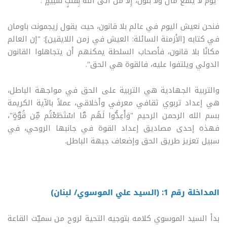
"يَوْمَ لَا يَنفَعُ مَالٌ وَلَا بَنُونَ، إِلَّا مَنْ أَتَى اللَّهَ بِقَلْبٍ سَلِيمٍ".
فنحن نعيش اليوم في عالم بلا قانون، حيث يقول زيجمونت باومان
في كتابه [الأزمنة السائلة: العيش في زمن اللايقين]: "إن العالم
مكانًا بلا قانون، فأصحاب السلطة يمكنهم أن يتجاهلوا القانون
الدولي ويلتفوا عليه، فالقوة هي الحق".
والتربية الجهادية هي التربية على الحق في مواجهة الباطل،
هي إعداد تربوي ثقافي معرفي وأخلاقي، عملاً بالآية الكريمة
بسم الله الرحمن الرحيم "وَأَعِدُّوا لَهُم مَّا اسْتَطَعْتُم مِّن قُوَّةٍ"،
فهذه إحدى مصاديق إعداد القوة في جانبها الروحي، في
سبيل تعزيز طريق الحق وإضعاف جبهة الباطل.
المداخلة رقم 1: (السيد علي الموسوي/ لبنان)
بدأ السيد الموسوي كلامه بتوجيه التحية لروح من سميّت القاعة