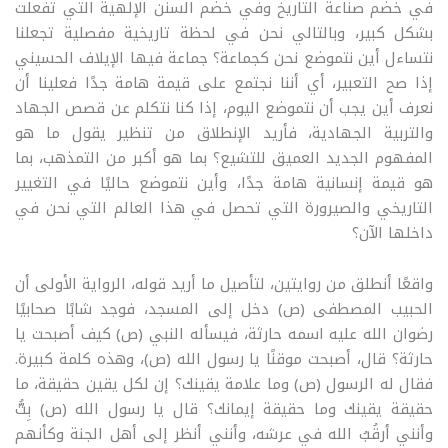
في خضم صناعة التاريخ وفي خضم السنن الإلهية التي تفعلت
بشكل كبير، وبالتالي نحن في لحظة تاريخية مفصلية تجعلنا
نتساءل أين نتموضع نحن كجماعة؟ جماعة فيها الإيلاف الحسيني
إذا صح التعبير، أي أننا نجتمع على قيمة هامة جدًا فعلينا أن
نعرف أين يجب أن نتموضع اليوم، إذا كنا نتكلم عن قصص الجهاد
والتربية الجهادية، فأريد الإنطلاق من تنظير يقول ما هو
المفهوم الجديد العميق للتشيع؟ بما هو أكبر من التمذهب، بما
هو قيمة إنسانية هامة جدًا، وأين نتموضع حاليًا في التغيير
التاريخي والصيرورة التي تحصل في هذا العالم التي نحن في
داخلها الآن؟
واقعًا أنطلق من روايتين، لتأصيل ما أريد قوله، الرواية الأولى أن
الحبيب المصطفى (ص) دخل إلى المسجد، فوجد شابًا صحابيًا
رضوان الله عليه اسمه حارثة، فيسأله النبي (ص) كيف أصبحت يا
حارثة؟ قال، أصبحت موقنًا يا رسول الله (ص)، وهذه كلمة كبيرة.
فقال له الرسول (ص) وما علامة يقينك؟ إن لكل يقين حقيقة، ما
حقيقة يقينك وما حقيقة إيمانك؟ قال يا رسول الله (ص) بِتُّ
وأنني أرقُبُ الله في عرشه، وأنني أنظر إلى أهل الجنة وكأنهم