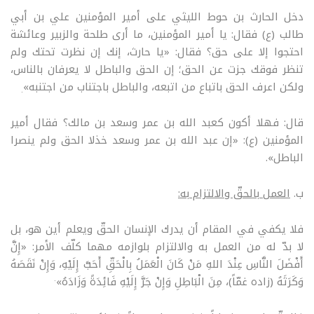
دخل الحارث بن حوط الليثي على أمير المؤمنين علي بن أبي
طالب (ع) فقال: يا أمير المؤمنين، ما أرى طلحة والزبير وعائشة
احتجوا إلا على حق؟ فقال: «يا حارث، إنك إن نظرت تحتك ولم
تنظر فوقك جزت عن الحق؛ إن الحق والباطل لا يعرفان بالناس،
ولكن اعرف الحق باتباع من اتبعه، والباطل باجتناب من اجتنبه»
.
قال: فهلا أكون كعبد الله بن عمر وسعد بن مالك؟ فقال أمير
المؤمنين (ع): «إن عبد الله بن عمر وسعد خذلا الحق ولم ينصرا
الباطل».
ب.
العمل بالحقّ والالتزام به:
فلا يكفي في المقام أن يدرك الإنسان الحقّ ويعلم أين هو، بل
لا بدّ له من العمل به والالتزام بلوازمه مهما كلّف الأمر: «إِنَّ
أَفْضَلَ النَّاسِ عِنْدَ اللهِ مَنْ كَانَ الْعَمَلُ بِالْحَقِّ أَحَبَّ إِلَيْهِ، وَإِنْ نَقَصَهُ
.
وَكَرَثَهُ (زاده غمّاً)، مِنَ الْبَاطِلِ وَإِنْ جَرَّ إِلَيْهِ فَائِدَةً وَزَادَهُ»