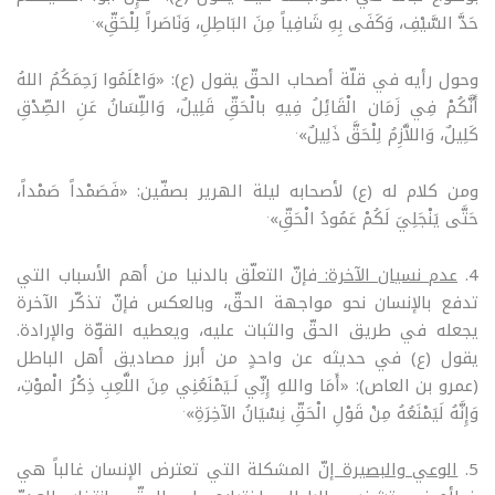
.
حَدَّ السَّيْفِ، وَكَفَى بِهِ شَافِياً مِنَ البَاطِلِ، وَنَاصَراً لِلْحَقِّ»
وحول رأيه في قلّة أصحاب الحقّ يقول (ع): «وَاعْلَمُوا رَحِمَكُمُ اللهُ
أَنَّكُمْ فِي زَمَان الْقَائِلُ فِيهِ بالْحَقِّ قَلِيلٌ، وَاللِّسَانُ عَنِ الصِّدْقِ
.
كَلِيلٌ، وَاللاَّزِمُ لِلْحَقَّ ذَلِيلٌ»
ومن كلام له (ع) لأصحابه ليلة الهرير بصفّين: «فَصَمْداً صَمْداً،
.
حَتَّى يَنْجَلِيَ لَكُمْ عَمُودُ الْحَقِّ»
4.
عدم نسيان الآخرة:
فإنّ التعلّق بالدنيا من أهم الأسباب التي
تدفع بالإنسان نحو مواجهة الحقّ، وبالعكس فإنّ تذكّر الآخرة
يجعله في طريق الحقّ والثبات عليه، ويعطيه القوّة والإرادة.
يقول (ع) في حديثه عن واحدٍ من أبرز مصاديق أهل الباطل
(عمرو بن العاص): «أَمَا واللهِ إِنِّي لَـيَمْنَعُنِي مِنَ اللَّعِبِ ذِكْرُ الْموْتِ،
.
وَإِنَّهُ لَيَمْنَعُهُ مِنْ قَوْلِ الْحَقِّ نِسْيَانُ الآخِرَةِ»
5.
الوعي والبصيرة
إنّ المشكلة التي تعترض الإنسان غالباً هي