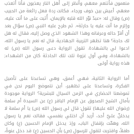
منعمون فأتنعم معهم، وأنظر إلى أهل النار يعذبون فأنا أتعذب
معهم، أعيش بين خوف ورجاء. فكانت ردة فعل رائعة من الحبيب
(ص) وقال له: «عبدٌ نوّر الله قلبه بالإيمان، أُثبت على ما أنت عليه،
وإلزم ما أنت عليه يا حارثة». ثم طرح عليه النبي (ص) سؤال بعد
أن أقرّ حاله وعرفانه وهذا الشهود الذي وصل إليه، فقال له هل
لك حاجة؟ هنا تظهر التربية الجهادية. قال له نعم يا رسول الله،
ادعوا لي بالشهادة. تقول الرواية دعى رسول الله (ص) له
بالشهادة، وفي أول غزوة تلت تلك الحادثة كان من الشهداء;
هذه رواية أولى.
أما الرواية الثانية، فهي أعمق، وهي تساعدنا على تأصيل
الفكرة، وتساعدنا على تظهير، أين نتموضع اليوم نحن في
تموضعنا الحضاري في الزمن السيال للبشرية؟ الرواية موجودة
بأمال الشيخ الصدوق عن الإمام الباقر (ع) عن السيدة أم سلمة
(رضوان الله عليها) تقول: قال لي رسول الله (ص) يا أم سلمة لا
يدخلنّ عليّ أحد، أريد أن اختلي بنفسي، فقالت نعم يا رسول
الله، وهمّت بإقفال الباب، وإذ يدخل الإمام الحسين (ع) وكان
طفلاً، واقتربت لتقول للرسول (ص) بأن الحسين (ع) قد دخل عنوةً،