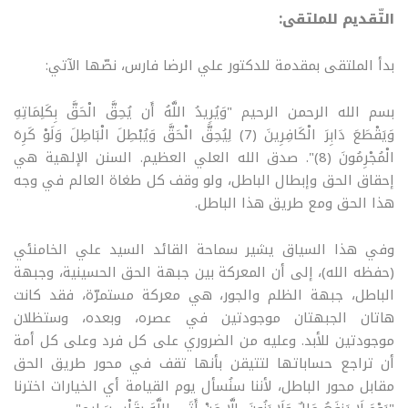
التّقديم للملتقى:
بدأ الملتقى بمقدمة للدكتور علي الرضا فارس، نصّها الآتي:
بسم الله الرحمن الرحيم "وَيُرِيدُ اللَّهُ أَن يُحِقَّ الْحَقَّ بِكَلِمَاتِهِ
وَيَقْطَعَ دَابِرَ الْكَافِرِينَ (7) لِيُحِقَّ الْحَقَّ وَيُبْطِلَ الْبَاطِلَ وَلَوْ كَرِهَ
الْمُجْرِمُونَ (8)". صدق الله العلي العظيم. السنن الإلهية هي
إحقاق الحق وإبطال الباطل، ولو وقف كل طغاة العالم في وجه
هذا الحق ومع طريق هذا الباطل.
وفي هذا السياق يشير سماحة القائد السيد علي الخامنئي
(حفظه الله)، إلى أن المعركة بين جبهة الحق الحسينية، وجبهة
الباطل، جبهة الظلم والجور، هي معركة مستمرّة، فقد كانت
هاتان الجبهتان موجودتين في عصره، وبعده، وستظلان
موجودتين للأبد
.
وعليه من الضروري على كل فرد وعلى كل أمة
أن تراجع حساباتها لتتيقن بأنها تقف في محور طريق الحق
مقابل محور الباطل، لأننا سنُسأل يوم القيامة أي الخيارات اخترنا