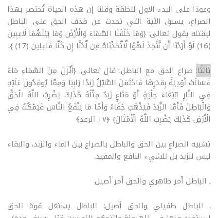
وعودًا على البدء الاول للخلقة وقلنا إن هذه الحياة تُختصر بهذا
الصراع، يسبق الآية التي تحدث عن قذف الحق على الباطل
ليقتله يقول تعالى: {وَمَا خَلَقْنَا السَّمَاءَ وَالْأَرْضَ وَمَا بَيْنَهُمَا لَاعِبِينَ
(16) لَوْ أَرَدْنَا أَن نَّتَّخِذَ لَهْوًا لَّاتَّخَذْنَاهُ مِن لَّدُنَّا إِن كُنَّا فَاعِلِينَ (17) }.
ثالثًا:
صراع الحق مع الباطل: قال تعالى: {أَنْزَلَ مِنَ السَّمَاءِ مَاءً
فَسَالَتْ أَوْدِيَةٌ بِقَدَرِهَا فَاحْتَمَلَ السَّيْلُ زَبَدًا رَابِيًا وَمِمَّا يُوقِدُونَ عَلَيْهِ
فِي النَّارِ ابْتِغَاءَ حِلْيَةٍ أَوْ مَتَاعٍ زَبَدٌ مِثْلُهُ كَذَلِكَ يَضْرِبُ اللَّهُ الْحَقَّ
وَالْبَاطِلَ فَأَمَّا الزَّبَدُ فَيَذْهَبُ جُفَاءً وَأَمَّا مَا يَنْفَعُ النَّاسَ فَيَمْكُثُ فِي
الْأَرْضِ كَذَلِكَ يَضْرِبُ اللَّهُ الْأَمْثَالَ} ﴿١٧ الرعد﴾
تشبيه الصراع بين الحق والباطل بالصراع بين الماء والزبد، والبقاء
ليس للزبد بل للشيء النافع والمفيد.
ـ الباطل أمر ظاهري والحق أمر أصيل.
ـ الباطل طفيلي والحق أصيل: الباطل يستغل قوة الحق