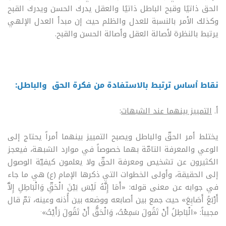
الحق ذاتيًا وقبح الباطل ذاتيًا والعقل يدرك الحسن ويدرك القبح
وكذلك الأمر بالنسبة للعدل والظلم حيث إن مبدأ العدل الإلهي
يرتبط بالنظرة لأصالة العقل وأصالة الحسن والقبح.
نقاط أساس ترتبط بالاستفادة من فكرة الحق والباطل:
أ.
التمييز بينهما عند الشبهات
:
يختلط أمر الحقّ والباطل ويصبح التمييز بينهما أمراً يحتاج إلى
الوعي والمعرفة التامّة بهما خصوصاً في موارد الشبهة، فيعجز
الكثيرون عن تشخيص ومعرفة الحقّ ولا يعلمون كيفيّة الوصول
إلى الحقيقة، وأولى الخطوات التي ذكرها الإمام (ع) هي ما جاء
في جوابه عن معنى قوله: «أَمَا إِنَّهُ لَيْسَ بَيْنَ الْحَقِّ وَالْبَاطِلِ إِلاَّ
أَرْبَعُ أَصَابِعَ» حيث جمع بين أصابعه ووضعه بين أُذنه وعينه، ثمّ قال
.
مجيباً: «الْبَاطِلُ أَنْ تَقُولَ سَمِعْتُ، وَالْحَقُّ أَنْ تَقُولَ رَأَيْتُ»