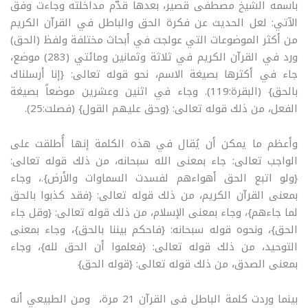
باسمه الشيخ مصطفى قصير، بعدها قدّم مداخلته وجاءت وفق
الآتي: لعل الحديث عن فكرة الحق والباطل في القرآن الكريم
من أكثر الموضوعات التي عولجت في أبحاث مختلفة ولفظ (الحق)
ورد في القرآن الكريم في ثلاثة وثمانين ومائتي (283) موضع،
جاء في أكثرها بصيغة الاسم، نحو قوله تعالى: {إنا أرسلناك
بالحق} (البقرة:119). وجاء في اثنين وعشرين موضعاً بصيغة
الفعل، من ذلك قوله تعالى: {وحق عليهم القول} (فصلت:25).
وأعظم ما يمكن أن يُقال في هذه الكلمة إنها أُطلقت على
الواجب تعالى: جاء بمعنى الله سبحانه، من ذلك قوله تعالى:
{ولو اتبع الحق أهواءهم لفسدت السماوات والأرض}.، وجاء
بمعنى القرآن الكريم، من ذلك قوله تعالى: {فقد كذبوا بالحق
لما جاءهم}، وجاء بمعنى الإسلام، من ذلك قوله تعالى: {وقل جاء
الحق}، ونحوه قوله سبحانه: {فاحكم بيننا بالحق}، وجاء بمعنى
التوحيد، من ذلك قوله تعالى: {فعلموا أن الحق لله}، وجاء
بمعنى الصدق، من ذلك قوله تعالى: {قوله الحق}
بينما وردت كلمة الباطل فى القرآن 21 مرة، ومن الطبيعي أنه