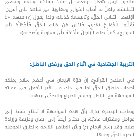
فالحقّ ليس شعاراً نرفعه، بل عملاً نسلكه ونتبعه ونسعى
لتطبيقه، ولعلّ ما أصاب الخوارج ومعاوية خير شاهد على أمرين:
أوّلهما: التباس الحقّ، وثانيهما: خذلانه، ولذا يقول (ع) فيهم: «لاَ
تَقْتُلُوا الْخَوَارِجَ بَعْدِي، فَلَيْسَ مَنْ طَلَبَ الْحَقَّ فَأَخْطَأَهُ (أي
.
الخوارج)، كَمَنْ طَلَبَ الْبَاطِلَ فَأَدْرَكَهُ (أي معاوية وأصحابه)»
التربية الجهادية في اتّباع الحق ورفض الباطل:
في المنهج القرآنيّ، إنّ قوّة الإيمان هي أعظم سلاح يملكه
أصحاب منطق الحقّ لما في ذلك من الأثر الأفعل في عمليّة
المواجهة مع الباطل وحسم الصراع والتحدّي بينهما.
وصاحب البصيرة يدرك بأنّ هذه المواجهة لا تحتاج فقط إلى
عوامل ومقدّرات ماديّة، بل تحتاج أيضاً إلى إيمان وعزيمة وإرادة
صلبة. وقد رسم الإمام (ع) وبيَّن العناصر اللازمة والطرق الموصلة
لنصرة الحقّ ومنها: