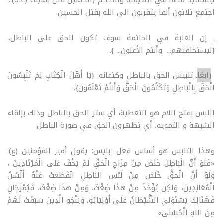
ليستفيد منها في الهيمنة والتحكم (الحسين قتل بسيف جده)...
اجتمع ثلاثون ألفا يتقربون الى الله بقتل الحسين.
ـ إن الغلبة في الخاتمة سوف تكون للحق على الباطل..
{ليستخلفنهم... وأنتم الأعلون... }.
رابعًا
ـ تلبيس الحق بالباطل وكتمانه: {يَا أَهْلَ الْكِتَابِ لِمَ تَلْبِسُونَ
الْحَقَّ بِالْبَاطِلِ وَتَكْتُمُونَ الْحَقَّ وَأَنتُمْ تَعْلَمُونَ}.
اللبس بفتح اللام هو التغطية، أي ستر الحق بالباطل وذلك بإلقاء
الشبهة و التمويه، أي تظهرون الحق في صورة الباطل.
وهذا التلبس هو أساس فعل إبليس: يقول أمير المؤمنين (ع):
«فَلَوْ أَنَّ الْبَاطِلَ خَلَصَ مِنْ مِزَاجِ الْحَقِّ لَمْ يَخْفَ عَلَى الْمُرْتَادِينَ ،
وَلَوْ أَنَّ الْحقَّ خَلَصَ مِنْ لَبْسِ البَاطِلِ انْقَطَعَتْ عَنْهُ أَلْسُنُ
الْمُعَانِدِينَ، وَلكِن يُؤْخَذُ مِنْ هذَا ضِغْثٌ، وَمِنْ هذَا ضِغْثٌ، فَيُمْزَجَانِ
فَهُنَالِكَ يَسْتَوْلي الشَّيْطَانُ عَلَى أَوْلِيَائِهِ، وَيَنْجُو الَّذِينَ سَبَقَتْ لَهُمْ
مِنَ اللهِ الْحُسْنَى»
.