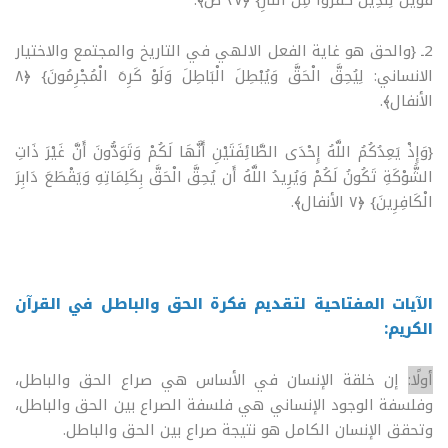
فَوَيْلٌ لِّلَّذِينَ كَفَرُوا مِنَ النَّارِ} ﴿٢٧ ص﴾.
2ـ {والحق هو غاية الفعل الالهي في التاريخ والمجتمع والاختيار
الانساني: لِيُحِقَّ الْحَقَّ وَيُبْطِلَ الْبَاطِلَ وَلَوْ كَرِهَ الْمُجْرِمُونَ} ﴿٨
الأنفال﴾.
{وَإِذْ يَعِدُكُمُ اللَّهُ إِحْدَى الطَّائِفَتَيْنِ أَنَّهَا لَكُمْ وَتَوَدُّونَ أَنَّ غَيْرَ ذَاتِ
الشَّوْكَةِ تَكُونُ لَكُمْ وَيُرِيدُ اللَّهُ أَن يُحِقَّ الْحَقَّ بِكَلِمَاتِهِ وَيَقْطَعَ دَابِرَ
الْكَافِرِينَ} ﴿٧ الأنفال﴾.
الآيات المفتاحية لتقديم فكرة الحق والباطل في القرآن
الكريم:
أولًا:
إن خلقة الإنسان في الأساس هي صراع الحق والباطل،
وفلسفة الوجود الإنساني هي فلسفة الصراع بين الحق والباطل،
وتحقق الإنسان الكامل هو نتيجة صراع بين الحق والباطل.