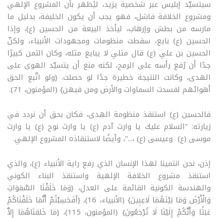
سيتسيّد إبليس عبر شخصية يزيد، ليُظهر بأن المشروع الإلهي
ومشروع الخلافة فاشل، فهو يجب أن يكون الخليفة، بدليل ما
مارسه من بطش وإرهاب، ليأخذ البيعة من الحسين (ع)، وإذا
الحسين (ع) بايع، سقطت منظومات ومجهودات الأنبياء، ولكنّ
الحسين بن علي (ع) قال مثلي لا يبايع مثله، وكان الثمن كبيرًا
جدًا أن رُفع رأسه على الرمح، لكنه منع أن يتسيّد الهوى على
الهدى، وكانت النتيجة خطيرة جدًا لو حصلت. {ولو اتّبع الحق
أهوائهم لفسدت السماوات والأرض ومن فيهن} (المؤمنون، 71).
فالحسين (ع) استنقذ منظومة الهدى، فكان بحق أن نردد في
زيارته: "السلام عليك يا وارث آدم (ع) يا وارث نوح (ع) يا وارث
موسى (ع) وعيسى (ع) ،..."، وأيضًا لاستنقاذه المشروع الإلهي.
إذن، نحن انتمينا لهذا الإنسان الذي رفع راية الأنبياء (ع)، والذي
استنقذ مشروع الخلافة الإلهية واستنقذ البناء الكوني
والهندسة الكونية القائمة على العدل، {وَمَا خَلَقْنَا السَّمَوَاتِ
وَالْأَرْضَ وَمَا بَيْنَهُمَا لَاعِبِينَ} (الأنبياء، 16)، {أفَحَسِبْتُمْ أَنَّمَا خَلَقْنَاكُمْ
عَبَثًا وَأَنَّكُمْ إِلَيْنَا لَا تُرْجَعُونَ} (المؤمنون، 115)، {مَا خَلقنَاهُمَا إِلاَّ