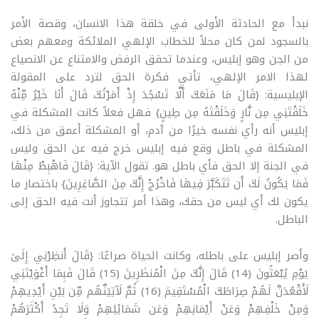
نبدأ مع الحادثة الأولى في خلقة هذا الانسان، وقصة الأمر
بالسجود لمن كان محلاً للخطاب الإلهي الملائكة ومعهم بعض
من الجن وهو إبليس، وعندما تحقق الرفض والامتناع عن الانصياع
لهذا الامر الإلهي، تأتي فكرة الحق لترد على المقولة
الإبليسية: {قَالَ مَا مَنَعَكَ أَلَّا تَسْجُدَ إِذْ أَمَرْتُكَ قَالَ أَنَا خَيْرٌ مِّنْهُ
خَلَقْتَنِي مِن نَّارٍ وَخَلَقْتَهُ مِن طِينٍ} فهل فعلاً كانت المشكلة في
إبليس أنه رأي نفسه خيرًا من آدم، أو المشكلة أعمق من ذلك،
المشكلة في باطل وقع فيه إبليس خرج فيه عن الحق وليس
في الجنة إلا الحق فأي باطل هو. تقول الآية: {قَالَ فَاهْبِطْ مِنْهَا
فَمَا يَكُونُ لَكَ أَن تَتَكَبَّرَ فِيهَا فَاخْرُجْ إِنَّكَ مِنَ الصَّاغِرِينَ} باختصار ما
يكون لك أي ليس من حقك، وهذا أمر تتجاوز أنت فيه الحق إلى
الباطل.
وأصر إبليس على باطله، وكانت الحياة صراعًا: {قَالَ أَنظِرْنِي إِلَىٰ
يَوْمِ يُبْعَثُونَ (14) قَالَ إِنَّكَ مِنَ الْمُنظَرِينَ (15) قَالَ فَبِمَا أَغْوَيْتَنِي
لَأَقْعُدَنَّ لَهُمْ صِرَاطَكَ الْمُسْتَقِيمَ (16) ثُمَّ لَآتِيَنَّهُم مِّن بَيْنِ أَيْدِيهِمْ
وَمِنْ خَلْفِهِمْ وَعَنْ أَيْمَانِهِمْ وَعَن شَمَائِلِهِمْ وَلَا تَجِدُ أَكْثَرَهُمْ