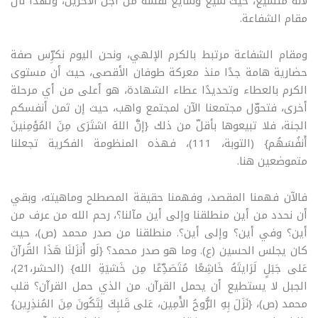
لأنّه متشيّع، حيث شيّع وشايع نفسه من أجل الآخرين، ولهذا نال
مقام الشفاعة.
ومقام الشفاعة مرتبط بالكرم الإلهي، ونحن اليوم نكرِّس صفة
حضارية هامة جدًا منذ معركة طوفان الأقصى، حيث أن مستوى
الكرم بالعطاء وتحديدًا عطاء الشهادة، هو أعلى من أي مرحلة
أخرى، فتحوّل مجتمعنا الآن لمجتمع واهب، حيث إن ثمن أنفسكم
الجنة، فلا تبيعوها بأقلّ من ذلك {إنَّ اللهَ اشتَرَى مِنَ المُؤمِنينَ
أَنفُسَهُم} (التوبة، 111)، فهذه المنظومة الفكرية تجعلنا
متموضعين هنا.
فالآن فهمنا المقصد، وفهمنا حقيقة المصطلح وماهيته، وبقي
أن نحدد من أين منطلقنا وإلى أين مآلنا؟، رحم الله من عرف من
أين؟ وفي أين؟ وإلى أين؟. منطلقنا من صدر محمد (ص)، حيث
كان يجلس الحسين (ع). وما هو صدر محمد؟ {لَو أَنزَلنَا هَذَا القُرآنَ
عَلى جَبَلٍ لَرَايتَهُ خَاشِعًا مُتَصَدِّعًا مِن خَشيَةِ الله} (الحشر،21)،
الجبل لا يستطيع أن يحمل القرآن. من الذي حمل القرآن؟ قلب
محمد (ص)، {نَزَلَ بِهِ الرُّوحُ الأَمِين، عَلى قَلبِكَ لِتَكُونَ مِنَ المُنذِرِين}