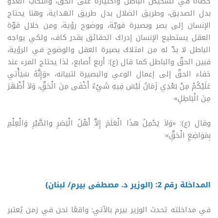
خطأه في تشخيص الباطل واختياره على الحقّ، وانتخاب العدوّ
بدل الصديق، وطريق الضلال بدل طريق الهداية، وهنا يحتاج
الإنسان إلى بصر وبصيرة قويّة، ووضوح رؤية، ومن خلال قوّة
العقل يستطيع الإنسان إدراك الحقائق بقدر كاف، ولكي يواجه
الباطل لا بدّ له من امتلاك بصيرة العقل والوضوح في الرؤية،
فبين الحقّ والباطل كما قال (ع): أربع أصابع، لذا يحتاج المرء عند
خفاء الحقّ إلى إعمال الوعي والبصيرة لتبيانه، «وَإِنَّهُ سَيَأْتي
عَلَيْكُمْ مِنْ بَعْدِي زَمَانٌ لَيْسَ فِيهِ شَيْءٌ أَخْفَى مِنَ الْحَقِّ، وَلاَ أَظْهَرَ
.
مِنَ الْبَاطِلِ»
وقال (ع): «وَلاَ يَحْمِلُ هذَا الْعَلَمَ إِلاَّ أَهْلُ الْبَصَرِ والصَّبْرِ وَالْعِلْمِ
.
بِمَوَاضِعِ الْحَقِّ»
المداخلة رقم 2: (الوزير د. مصطفى بيرم/ لبنان)
في مداخلته تحدث الوزير بيرم بالآتي: واقعًا نحن في زمن يُعتبر