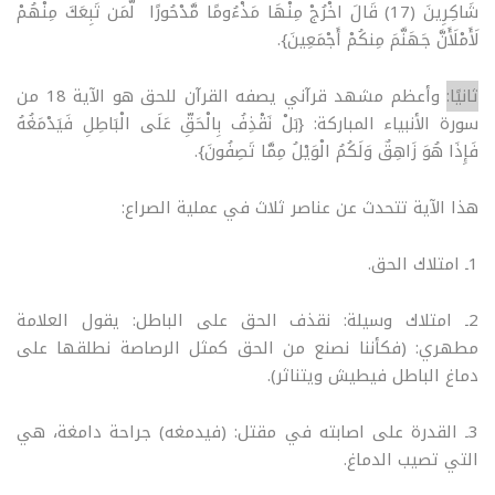
شَاكِرِينَ (17) قَالَ اخْرُجْ مِنْهَا مَذْءُومًا مَّدْحُورًا لَّمَن تَبِعَكَ مِنْهُمْ
لَأَمْلَأَنَّ جَهَنَّمَ مِنكُمْ أَجْمَعِينَ}.
ثانيًا:
وأعظم مشهد قرآني يصفه القرآن للحق هو الآية 18 من
سورة الأنبياء المباركة: {بَلْ نَقْذِفُ بِالْحَقِّ عَلَى الْبَاطِلِ فَيَدْمَغُهُ
فَإِذَا هُوَ زَاهِقٌ وَلَكُمُ الْوَيْلُ مِمَّا تَصِفُونَ}.
هذا الآية تتحدث عن عناصر ثلاث في عملية الصراع:
1ـ امتلاك الحق.
2ـ امتلاك وسيلة: نقذف الحق على الباطل: يقول العلامة
مطهري: (فكأننا نصنع من الحق كمثل الرصاصة نطلقها على
دماغ الباطل فيطيش ويتناثر).
3ـ القدرة على اصابته في مقتل: (فيدمغه) جراحة دامغة، هي
التي تصيب الدماغ.