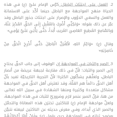
2.
العمل على اجتثاث الباطل:
كرّس الإمام عليّ (ع) في هذه
الحياة منهج المواجهة مع الباطل حينما أكّد على الاستماتة
والعمل والسعي الدؤوب والإصرار على اجتثاث جذور الباطل وقد
عبّر عن ذلك بقوله: «وَلكِنِّي أَضْرِبُ بِالمُقْبِلِ إِلَى الحَقِّ المُدْبِرَ عَنْهُ،
.
وَبِالسَّامِعِ المُطِيعِ العَاصِيَ المُريبَ أَبَداً، حَتَّى يَأْتِيَ عَلَيَّ يَوْمِي»
وقال (ع): «وَايْمُ اللهِ، لأبْقُرَنَّ الْبَاطِلَ حَتَّى أُخْرِجَ الْحَقَّ مِنْ
.
خَاصِرَتِهِ»
3.
الصبر والثبات في المواجهة
إن الوقوف إلى جانب الحقّ يحتاج
إلى الصبر والثبات؛ لأنّ في ذلك مقارعة لجبهة عريضة من أنصار
الباطل، ولعلّهم يشكّلون الكثرة؛ لأنّ التجربة التاريخيّة تفيد بأنّ
أهل الحقّ دائماً هم القلّة، وقد تعترض أهل الحقّ في المواجهة
مشاكل متعددة وكثيرة ومنها الشهادة في سبيل الله تعالى.
من هنا، فإنّ الصبر عنصر لازم وضروريّ للثبات في هذه المواجهة،
ولعلّ مواجهة الإمام (ع) للناكثين تختزن هذه المعاناة والتحمّل
والصبر الذي أبداه، وفي معرض حديثه عن الناكثين لبيعته نتبيَّن
بوضوح ثباته في المواجهة حيث يقول (ع): «فَإِنْ أَبَوْا أَعْطَيْتُهُمْ