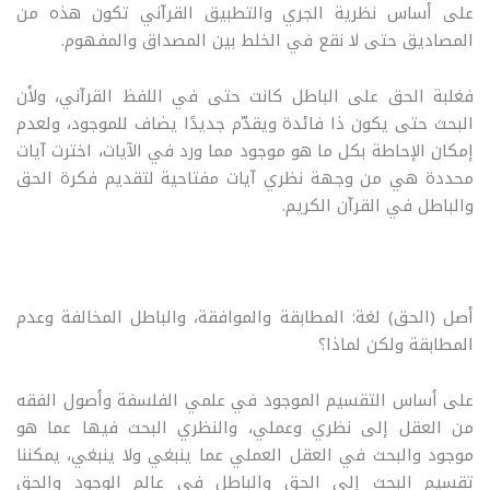
على أساس نظرية الجري والتطبيق القرآني تكون هذه من
المصاديق حتى لا نقع في الخلط بين المصداق والمفهوم.
فغلبة الحق على الباطل كانت حتى في اللفظ القرآني، ولأن
البحث حتى يكون ذا فائدة ويقدّم جديدًا يضاف للموجود، ولعدم
إمكان الإحاطة بكل ما هو موجود مما ورد في الآيات، اخترت آيات
محددة هي من وجهة نظري آيات مفتاحية لتقديم فكرة الحق
والباطل في القرآن الكريم.
أصل (الحق) لغة: المطابقة والموافقة، والباطل المخالفة وعدم
المطابقة ولكن لماذا؟
على أساس التقسيم الموجود في علمي الفلسفة وأصول الفقه
من العقل إلى نظري وعملي، والنظري البحث فيها عما هو
موجود والبحث في العقل العملي عما ينبغي ولا ينبغي، يمكننا
تقسيم البحث إلى الحق والباطل في عالم الوجود والحق