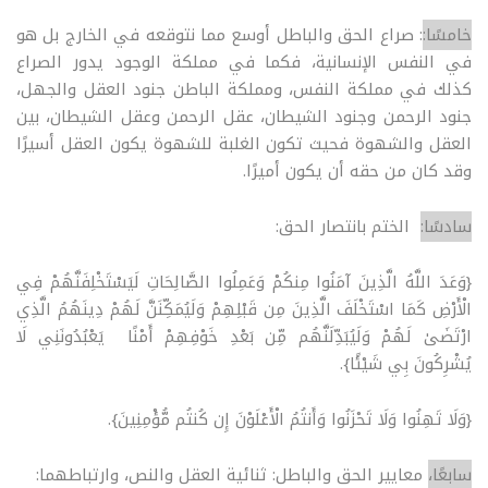
خامسًا:
: صراع الحق والباطل أوسع مما نتوقعه في الخارج بل هو
في النفس الإنسانية، فكما في مملكة الوجود يدور الصراع
كذلك في مملكة النفس، ومملكة الباطن جنود العقل والجهل،
جنود الرحمن وجنود الشيطان، عقل الرحمن وعقل الشيطان، بين
العقل والشهوة فحيث تكون الغلبة للشهوة يكون العقل أسيرًا
وقد كان من حقه أن يكون أميرًا.
سادسًا:
الختم بانتصار الحق:
{وَعَدَ اللَّهُ الَّذِينَ آمَنُوا مِنكُمْ وَعَمِلُوا الصَّالِحَاتِ لَيَسْتَخْلِفَنَّهُمْ فِي
الْأَرْضِ كَمَا اسْتَخْلَفَ الَّذِينَ مِن قَبْلِهِمْ وَلَيُمَكِّنَنَّ لَهُمْ دِينَهُمُ الَّذِي
ارْتَضَىٰ لَهُمْ وَلَيُبَدِّلَنَّهُم مِّن بَعْدِ خَوْفِهِمْ أَمْنًا يَعْبُدُونَنِي لَا
يُشْرِكُونَ بِي شَيْئًا}.
{وَلَا تَهِنُوا وَلَا تَحْزَنُوا وَأَنتُمُ الْأَعْلَوْنَ إِن كُنتُم مُّؤْمِنِينَ}.
سابعًا،
معايير الحق والباطل: ثنائية العقل والنص، وارتباطهما: