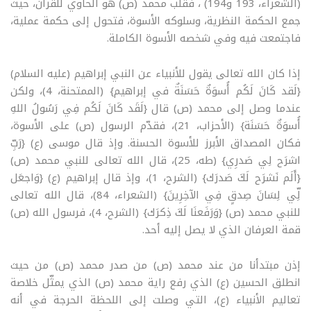
(الشعراء، 193 و194) ، فقلب محمد (ص) هو الحاوي للقرآن، حيث
جمع الحكمة النظرية، وسلوكه الأسوة، فتحول إلى حكمة عملية،
فاجتمعت فيه وفي شخصه الأسوة الكاملة.
إذا كان الله تعالى يقول للأنبياء عن النبي إبراهيم (عليه السلام)
{لَقد كَانَ لَكُم أُسوَةٌ حَسَنَةٌ في إبراهيم} (الممتحنة، 4)، ولكن
عندما وصل إلى محمد (ص) قال {لَقَد كَانَ لَكُم فِي رَسُولُ اللهِ
أُسوَةٌ حَسَنَة} (الأحزاب، 21)، فقدّم الرسول (ص) على الأسوة،
فكان المصداق الأبرز للأسوة الحسنة. وإذ قال موسى (ع) {رَبِّ
اشرَح لِي صَدرِي} (طه، 25)، قال الله تعالى للنبي محمد (ص)
{أَلَم نَشرَح لَكَ صَدرَك} (الشرح، 1)، وإذ قال إبراهيم (ع) {وَاجعَل
لِّي لِسَانَ صِدقٍ فِي الآخِرِينَ} (الشعراء، 84)، قال الله تعالى
للنبي محمد (ص) {وَرَفَعنَا لَكَ ذِكرَك} (الشرح، 4)، فرسول الله (ص)
قمة العرفان الذي لا يصل إليه أحد.
إذن مبتدأنا من عند محمد (ص) من صدر محمد (ص) من حيث
انطلق الحسين (ع) الذي رفع راية محمد (ص) الذي يمثّل خلاصة
تعاليم الأنبياء (ع)، التي وصلت إلى اللحظة الحرجة في أنه