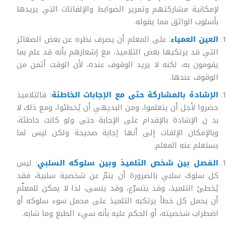
لإمكانية مشاركتهم وتمرير الضوابط والإلفاتات التي يريدها
بأسلوب الواثق مما يقوله.
العين العمياء
: على المعلم أن يصرف نظره عن بعض الصغائر
التي قد يرتكبها بعض التلاميذ، مع إشعارهم بأنه قد علم بما
يقومون به، لكنه لا يريد الوقوف عنده، لأن الوقت أثمن من
الوقوف عندها.
الإشادة بالمشاركة حتى مع الإجابات الخاطئة
: فالتلاميذ
حضروا لأجل أن يتعلموا، ومن البديهي أن يُخطئوا، ومع ذلك لا
بد ن الإشادة بالإقدام على الإجابة حتى ولو كانت خاطئة،
وبالإمكان الإلفات إلى أنها إجابة صحيحة ولكن ليس لما
يستعلم عنه المعلم.
الفصل بين شخص التلميذ وبين سلوكه السلبي
: ليس
كل سلوك سلبي بالضرورة أن ينمّ عن شخصية سلبية، فقد
يُخطئ التلميذ، وقد يتسرّع، وقد ينسى، لذا لا يمكن للمعلّم
أن يحمل كل خطأ يرتكبه التلميذ على محمل سوء سلوكه أو
اضطراب شخصيته، أو الحكم عليه بأنه سيء الطبع وما شابه.