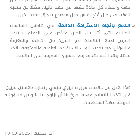
جهة وإعطاء كل مادة حقها من جهة ثانية، فضلاً عن كسبه
للوقت في حال فُتح نقاش حول موضوع يتعلق بمادة أخرى.
الدفع باتجاه الاستزادة الدائمة
: في هامش النقاشات
الجانبية التي تُثار بين الحين والآخر، على المعلم استثمار
الفرص لدفع التلامذة نحو المزيد من الاطلاع والمعرفة
والسؤال، مع تحديد أبواب الاستفادة العلمية والموثوقة للأخذ
منها، وهذا كله بهدف رفع مستوى المعرفة لدى التلاميذ.
هذا بعض من خلاصات موروث تربوي قيمي وتجارب معلمين مربّين،
فإن اتخذنا التعليم مهنة، حريٌّ بنا أن نزاوج بينها وبين مسؤولية
التربية، فهلاّ استطعنا؟..
آخر تحديث : 2025-03-19