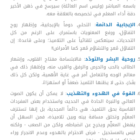
باسمه المباشر (وليس اسم العائلة) سيرسخ في ذهن الأخير
دقة أداء المعلم في تخصيصه بالعلاقة معه.
الإيجابية الدائمة
: التحلي دوماً بالإيجابية، وإظهار روح
التفاؤل، ورفع المعنويات باستمرار، على الرغم من كل
التحديات، سينعكس تلقائياً على التلاميذ؛ وعلى قاعدة: إن
التفاؤل مُعدٍ والتشاؤم مُعدٍ كما الأمراض!!
روحية البِشر والتودّد
: فالابتسامة مفتاح القلوب، وإشعار
الطالب بالحب والحرص والرفق والقرب منه، وإظهار ذلك في
معالم الوجه والتعامل أمر في غاية الأهمية، ولكن كل ذلك
بقَدَر، حتى لا يظنها التلميذ ضعفاً أو استهزاءً.
القوة في الهدوء والتهذيب
: لا يمكن أن يكون الصوت
العالي والنبرة الحادة في الحديث واستخدام بعض المفردات
القاسية بحق التلميذ، هي دائماً المجدية، بل إنها تستنزف
المعلِّم وتخلق مسافة بينه وبين تلاميذه، فمن السهل أن
ينفعل المعلِّم ويخرج عن انضباطه، ولكن من الصعب - ولكنه
ليس بالمستحيل - فرض الاحترام بالهدوء وعدم الانجرار وراء