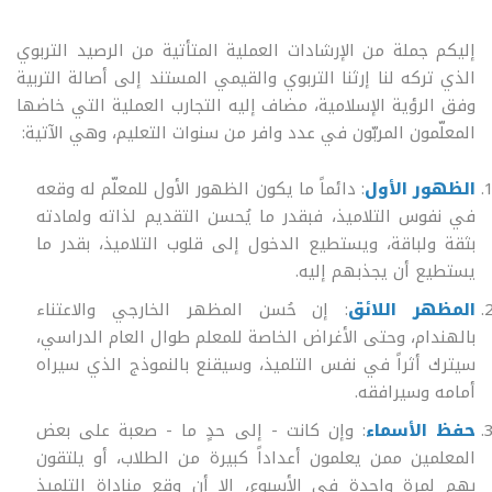
إليكم جملة من الإرشادات العملية المتأتية من الرصيد التربوي
الذي تركه لنا إرثنا التربوي والقيمي المستند إلى أصالة التربية
وفق الرؤية الإسلامية، مضاف إليه التجارب العملية التي خاضها
المعلّمون المربّون في عدد وافر من سنوات التعليم، وهي الآتية:
الظهور الأول
: دائماً ما يكون الظهور الأول للمعلّم له وقعه
في نفوس التلاميذ، فبقدر ما يُحسن التقديم لذاته ولمادته
بثقة ولباقة، ويستطيع الدخول إلى قلوب التلاميذ، بقدر ما
يستطيع أن يجذبهم إليه.
المظهر اللائق
: إن حُسن المظهر الخارجي والاعتناء
بالهندام، وحتى الأغراض الخاصة للمعلم طوال العام الدراسي،
سيترك أثراً في نفس التلميذ، وسيقنع بالنموذج الذي سيراه
أمامه وسيرافقه.
حفظ الأسماء
: وإن كانت - إلى حدٍ ما - صعبة على بعض
المعلمين ممن يعلمون أعداداً كبيرة من الطلاب، أو يلتقون
بهم لمرة واحدة في الأسبوع، إلا أن وقع مناداة التلميذ