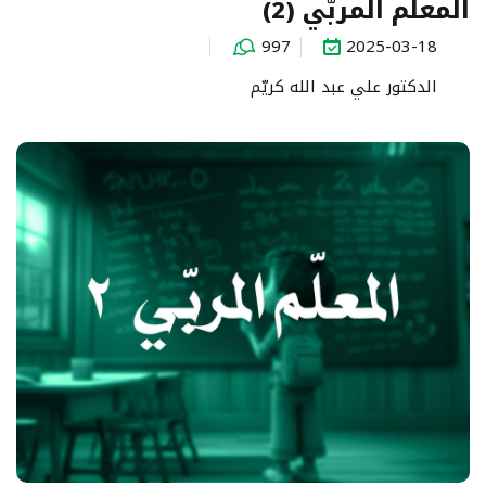
المعلّم المربّي (2)
997
2025-03-18
الدكتور علي عبد الله كريّم