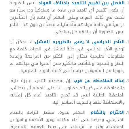
الفصل بين تقييم التلميذ باختلاف المواد
: ليس بالضرورة
أن يكون تقييم أي تلميذ في مادة ما (سلوكياً ودراسياً) هو
نفسه في كافة المواد، وعلى المعلم أن يعلم بأن المتأخرين
دراسياً في كافة موادهم قلّة قليلة، فضلاً عن كون هذا التأخر
ليس بالضرورة أن يرافقه خلل سلوكي.
التأخر الدراسي لا يعني بالضرورة الفشل
: لا يمكن أن
يُوضع الأخر الدراسي في خانة الفشل في الحياة، خاصة مع
منظومات تعليمية تحتاج إلى الكثير من المراجعة وإعادة
النظر والتجديد؛ وللتأكيد، فالكثير ممن أبدعوا في حياتهم لم
يكونوا من المتفوقين دراسياً في كافة المواد التعليمية.
إبداء الملاحظة عن قرب
: إن شخصية التلميذ عزيزة عليه،
والمحافظة على كبريائه مطلوب، لذا على المعلم أن يتحاشى
الملحظة العلنية التي قد تجرح التلميذ أمام كل زملائه،
والاستعاضة عنها بالحديث المباشر إليه.
الالتزام بالنظام
: المعلم قدوة، فبقدر التزامه بالنظام
المدرسي، وحرصه على أداء مهامه وفق الأنظمة والقوانين
المعتمدة، بقدر ما سيساعد على ضبط العملية التعليمية،