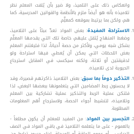
وانعكاس ذلك على التلميذ، ولا ضير بأن يُلفت المعلم نظر
تلاميذه بأنه هو أيضاً ملزم بالأنظمة والقوانين المدرسية، كما
هم، ولكن بما يرتيط بموقعه كمعلِّم.
الاستراحة المفيدة
: بعض المواد تعدّ عبئاً على التلاميذ،
وضغط المنهاج يُثقل عليهم، خاصة تلك التي يقدمها المعلّم
بشكل شبه يومي، ولأكثر من حصة أحياناً، لذا فليغتنم المعلم
بعض اللحظات التي يمكن أن يُعطي فيها استراحة ولو
لدقيقتين أو ثلاثة، ولكنه سيكسب في المقابل استرجاع
الحيوية لدى تلاميذه.
التذكير دوماً بما سبق
: بعض التلاميذ ذاكرتهم قصيرة، وقد
لا يحسنون ربط المضامين التي يتعلمونها ببعضها البعض، لذا
فلتكن عملية الربط والتذكير عملية تشاركية بين المعلم
وتلاميذه، لتنشيط أجواء الحصة، ولاسترجاع أهم المعلومات
المطلوبة.
التجسير بين المواد
: من المفيد للمعلم أن يكون مطلعاً -
بالعموم - على ما يتعلمه التلاميذ في باقي المواد في الصف
الدراسي، أو عموم الحلقة أو المرحلة، لبناء جسور ترابط من