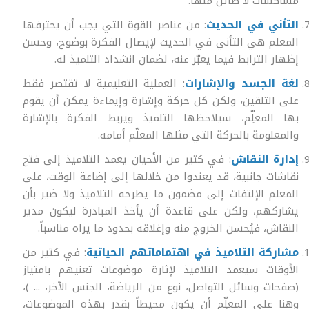
مشاكسات لا طائل منها.
التأني في الحديث
: من عناصر القوة التي يجب أن يحترفها
المعلم هي التأني في الحديث لإيصال الفكرة بوضوح، وحسن
إظهار الترابط فيما يعبّر عنه، لضمان انشداد التلميذ له.
لغة الجسد والإشارات
: العملية التعليمية لا تقتصر فقط
على التلقين، ولكن كل حركة وإشارة وإيماءة يمكن أن يقوم
بها المعلِّم، سيلاحظها التلميذ ويربط الفكرة بالإشارة
والمعلومة بالحركة التي مثلها المعلّم أمامه.
إدارة النقاش
: في كثير من الأحيان يعمد التلاميذ إلى فتح
نقاشات جانبية، قد يعندوا من خلالها إلى إضاعة الوقت، على
المعلم الإلتفات إلى مضمون ما يطرحه التلاميذ ولا ضير بأن
يشاركهم، ولكن على قاعدة أن يأخذ المبادرة ليكون مدير
النقاش، فيُحسن الخروج منه وإغلاقه بحدود ما يراه مناسباً.
مشاركة التلاميذ في اهتماماتهم الحياتية
: في كثير من
الأوقات سيعمد التلاميذ لإثارة موضوعات تعنيهم بامتياز
(صفحات وسائل التواصل، نوع من الرياضة، الجنس الآخر، ... )،
وهنا على المعلِّم أن يكون محيطاً بقدر بهذه الموضوعات،