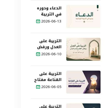
الدعاء ودوره
في التربية
الإيمانية
2026-06-13
التربية على
العدل ورفض
الظلم وعدم
2026-06-10
اليأس في
سيرة أهل
البيت (ع)
التربية على
القناعة مفتاح
من مفاتيح
2026-06-05
النصر (الجزء
الثاني: النموذج
العملي)
التربية على