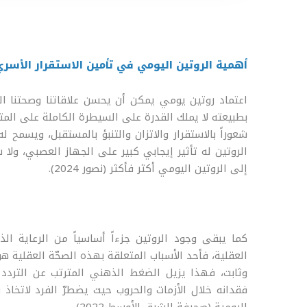
أهمية الروتين اليومي في تأمين الاستقرار الأسري
اعتماد روتين يومي يمكن أن يحسن علاقاتنا وصحتنا النف
بطبيعته لا يملك القدرة على السيطرة الكاملة على المت
شعوراً بالاستقرار والاتزان والتنبؤ بالمستقبل، ويسمح ل
الروتين له تأثير إيجابي كبير على الجهاز العصبي، ولا 
إلى الروتين اليومي أكثر فأكثر (نصور 2024).
كما يبقى وجود الروتين جزءاً أساسياً من الرعاية ال
العقلية، فأحد الأسباب المتعلقة بهذه الصحّة العقلية هو
وثابت، فهذا يزيل الضغط الذهني المترتب عن التردد 
فقدانه خلال الأزمات والحروب حيث يضطرّ الفرد لاتخاذ