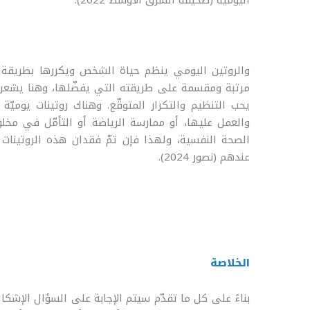
اليومية (صحيفة الشرق الأوسط 2022).
والروتين اليومي ينظم حياة الشخص ويكررها بطريقة مر
مرتبة ومقسمة على طريقته التي يفضّلها، وهنا يشعر ب
يحب التنظيم والتكرار المتوقّع. وهناك روتينات يوميّة
والعمل عليها، أو ممارسة الرياضة أو التأمّل في مخل
الصحة النفسية، ولهذا فإن تمّ فقدان هذه الروتينات 
عندهم (نصور 2024).
الخلاصة
بناءً على كل ما تقدّم سيتم الإجابة على السؤال الإشك