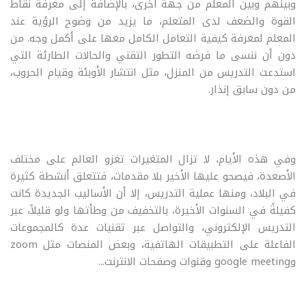
وبينهم وبين المعلم من جهة أخرى، بالإضافة إلى معرفة نقاط
القوة والضعف لدى المتعلم، ما يزيد من وضوح الرؤية عند
المعلم لمعرفة كيفية التعامل الكامل معها على أكمل وجه. من
دون أن ننسى ما فرضه التطور التقني والحالات الطارئة التي
استدعت التدريس من المنزل، مثل انتشار الأوبئة وقيام الحروب،
من دون سابق إنذار.
وفي هذه الأيام، لا تزال المتغيرات تغزو العالم على مختلف
الأصعدة، فيصحو عليها الأخير بلا مقدمات، فتتعلق أنشطة كثيرة
في البلاد، ومنها عملية التدريس، إلا أن الأساليب الجديدة كانت
كفيلةً في السنوات الأخيرة، بالتخفيف من وطأتها ولو قليلاً، عبر
التدريس الإلكتروني، والتواصل عبر تقنيات عدة كالمجموعات
الفاعلة على التطبيقات الهاتفية، وبعض المنصات مثل zoom
وgoogle meeting وقنوات وصفحات الانترنت...